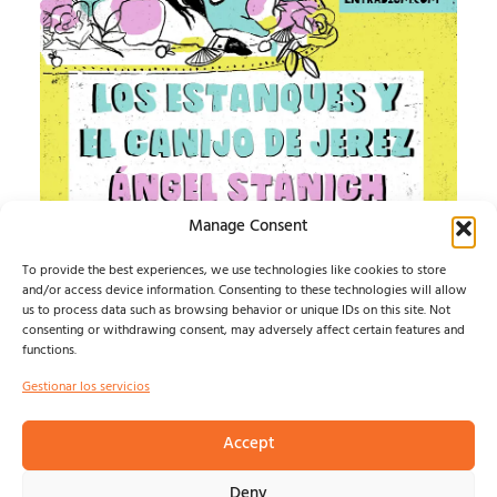
Manage Consent
IMPOSIBLE SOUND
To provide the best experiences, we use technologies like cookies to store
and/or access device information. Consenting to these technologies will allow
ESTE AGOSTO, LA MÚSICA INDEPENDIENTE TIENE UN
us to process data such as browsing behavior or unique IDs on this site. Not
HOGAR: ALMAGRO...
consenting or withdrawing consent, may adversely affect certain features and
Isma Defern
agosto 6, 2026
functions.
Gestionar los servicios
Accept
© NOSOLOINDE 2025 |
POLÍTICA DE PRIVACIDAD Y
Deny
AVISO LEGA
L |
COOKIES