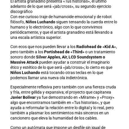
El artista granadino presenta «Tus historias», el último
adelanto de lo que será «jab/cross», su segundo ejercicio
discográfico
Con ese curioso traje de humanoide emocional y de robot
filósofo,
Niños Luchando
siguen tensando la cuerda entre lo
humano y lo electrónico, algo con lo que convivimos
periódicamente, y que el artista granadino está llevando a
una escala artística superior.
Con ecos que nos pueden llevar a los
Radiohead de «Kid A
«,
pero también a los
Portishead de «Third»
o un tratamiento
sonoro donde
Silver Apples, Air, LCD Soundsystem o
Massive Attack
pueden ayudar a construir el imaginario
ético y estético de lo que será «jab/cross»; lo cierto es que
Niños Luchando
está tocando otras teclas en lo que
podemos llamar una nueva ola indietrónica.
Especialmente reflexiva pero también con una fiereza cruda
y fría, entre gélida y expansiva; el proyecto que capitanea
Javier Bolívar
ya fue demostrando en «Mírame» y «Proxy»
algo que encontramos también en «Tus historias», y que
ayuda a reformular la relación entre lo digital y lo real, pero
también a plasmar los sentimientos más sinceros en un
cancionero que eleva la humanidad de los cables.
Como un autómata que impone un desfile sin igual de