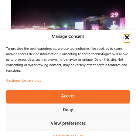
Manage Consent
To provide the best experiences, we use technologies like cookies to store
and/or access device information. Consenting to these technologies will allow
us to process data such as browsing behavior or unique IDs on this site. Not
SONORAMA RIBERA 26
consenting or withdrawing consent, may adversely affect certain features and
functions.
JUEVES
Gestionar los servicios
ARANDA SE ENTREGA A SONORAMA Y BARRY B
CONQUISTA LA PLAZA DEL TRIGO...
Accept
Isma Defern
agosto 7, 2026
Deny
View preferences
© NOSOLOINDE 2025 |
POLÍTICA DE PRIVACIDAD Y
AVISO LEGA
L |
COOKIES