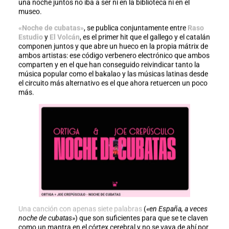
una noche juntos no iba a ser ni en la biblioteca ni en el
museo.
«Noche de cubatas»
, se publica conjuntamente entre
Raso
Estudio
y
El Volcán
, es el primer hit que el gallego y el catalán
componen juntos y que abre un hueco en la propia mátrix de
ambos artistas: ese código verbenero electrónico que ambos
comparten y en el que han conseguido reivindicar tanto la
música popular como el bakalao y las músicas latinas desde
el circuito más alternativo es el que ahora retuercen un poco
más.
Una canción con apenas siete palabras
(
«en España, a veces
noche de cubatas»
) que son suficientes para que se te claven
como un mantra en el córtex cerebral y no se vaya de ahí por