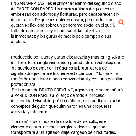
ENGAÑAGRADAS.” es el primer adelanto del segundo disco
de PARED CON PARED. Un retrato afilado de quienes te
embelesan con adornos y florituras, pero desaparecen sin
dejar rastro. De quienes quieren gustar, pero no les gusta
querer. Reflexiona sobre un panorama social en el que la
falta de compromiso y responsabilidad afectiva,
la inmediatez y los gurús de medio pelo campan a sus
anchas.
Produccido por Candy Caramelo; Mezcla y mastering: Álvaro
del Toro. Este single viene acompañado de un videolcip que
ha querido plasmar en imágenes la brutal carga de
significado que para ellos tiene esta canción. Y lo hacen a
través de una historia poco convencional y con una peculiar
protagonista.
De la mano de BRUTO CREATIVO, agencia que acompañará
a PARED CON PARED a lo largo de todo el proceso
de identidad visual del próximo álbum, se estudiaron varios
conceptos de guion que culminaron en una propuesta
atrevida y diferente.
“La caja”, que vimos en la carátula del sencillo, es el
elemento central de este enérgico videoclip, que nos
transportará a un agitado viaje, cargado de dificultades,