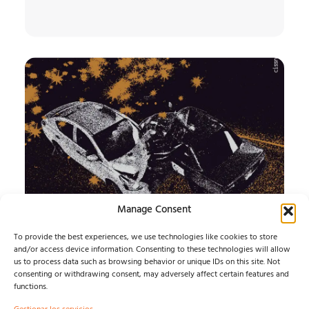
Manage Consent
CISSNÉ y ADIÓS
To provide the best experiences, we use technologies like cookies to store
COMETA
and/or access device information. Consenting to these technologies will allow
us to process data such as browsing behavior or unique IDs on this site. Not
consenting or withdrawing consent, may adversely affect certain features and
Presentan un split que conecta Costa Rica y Japón a
functions.
través del screamo, el emo y el shoegaze....
Raquel Lucas
agosto 9, 2026