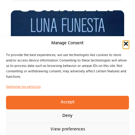
Manage Consent
To provide the best experiences, we use technologies like cookies to store
and/or access device information. Consenting to these technologies will allow
us to process data such as browsing behavior or unique IDs on this site. Not
consenting or withdrawing consent, may adversely affect certain features and
functions.
LUNA FUNESTA
Gestionar los servicios
LUNA FUNESTA...
Accept
Felix Ramirez
agosto 7, 2026
Deny
View preferences
© NOSOLOINDE 2025 |
POLÍTICA DE PRIVACIDAD Y