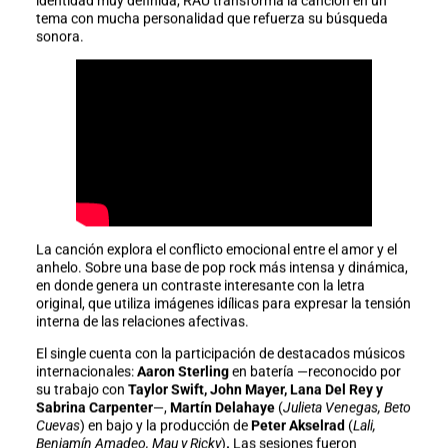
identidad muy definida, RÁU transforma la canción en un
tema con mucha personalidad que refuerza su búsqueda
sonora.
La canción explora el conflicto emocional entre el amor y el
anhelo. Sobre una base de pop rock más intensa y dinámica,
en donde genera un contraste interesante con la letra
original, que utiliza imágenes idílicas para expresar la tensión
interna de las relaciones afectivas.
El single cuenta con la participación de destacados músicos
internacionales:
Aaron Sterling
en batería —reconocido por
su trabajo con
Taylor Swift,
John Mayer,
Lana Del Rey y
Sabrina Carpenter
—,
Martín
Delahaye
(
Julieta Venegas, Beto
Cuevas
) en bajo y la producción de
Peter Akselrad
(
Lali,
Benjamín
Amadeo, Mau y Ricky
)
.
Las sesiones fueron