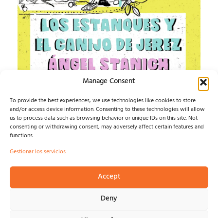
Manage Consent
IMPOSIBLE SOUND
To provide the best experiences, we use technologies like cookies to store
and/or access device information. Consenting to these technologies will allow
ESTE AGOSTO, LA MÚSICA INDEPENDIENTE TIENE UN
us to process data such as browsing behavior or unique IDs on this site. Not
HOGAR: ALMAGRO...
consenting or withdrawing consent, may adversely affect certain features and
Isma Defern
agosto 6, 2026
functions.
Gestionar los servicios
Accept
© NOSOLOINDE 2025 |
POLÍTICA DE PRIVACIDAD Y
Deny
AVISO LEGA
L |
COOKIES