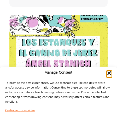
Manage Consent
IMPOSIBLE SOUND
To provide the best experiences, we use technologies like cookies to store
and/or access device information. Consenting to these technologies will allow
ESTE AGOSTO, LA MÚSICA INDEPENDIENTE TIENE UN
us to process data such as browsing behavior or unique IDs on this site. Not
HOGAR: ALMAGRO...
consenting or withdrawing consent, may adversely affect certain features and
Isma Defern
agosto 6, 2026
functions.
Gestionar los servicios