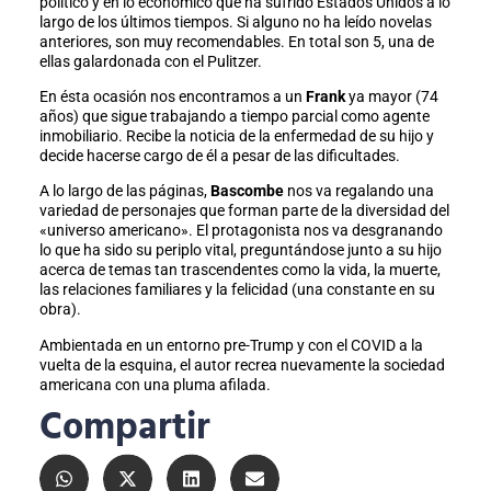
político y en lo económico que ha sufrido Estados Unidos a lo
largo de los últimos tiempos. Si alguno no ha leído novelas
anteriores, son muy recomendables. En total son 5, una de
ellas galardonada con el Pulitzer.
En ésta ocasión nos encontramos a un
Frank
ya mayor (74
años) que sigue trabajando a tiempo parcial como agente
inmobiliario. Recibe la noticia de la enfermedad de su hijo y
decide hacerse cargo de él a pesar de las dificultades.
A lo largo de las páginas,
Bascombe
nos va regalando una
variedad de personajes que forman parte de la diversidad del
«universo americano». El protagonista nos va desgranando
lo que ha sido su periplo vital, preguntándose junto a su hijo
acerca de temas tan trascendentes como la vida, la muerte,
las relaciones familiares y la felicidad (una constante en su
obra).
Ambientada en un entorno pre-Trump y con el COVID a la
vuelta de la esquina, el autor recrea nuevamente la sociedad
americana con una pluma afilada.
Compartir