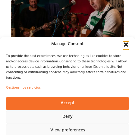
Manage Consent
To provide the best experiences, we use technologies like cookies to store
and/or access device information. Consenting to these technologies will allow
us to process data such as browsing behavior or unique IDs on this site. Not
RAFAEL MACHUCA
consenting or withdrawing consent, may adversely affect certain features and
functions.
PRESENTA LA VERSIÓN EN DIRECTO DE "EL PERRO
Gestionar los servicios
ANDALÛH"...
noemivillegas
agosto 9, 2026
Accept
Deny
View preferences
© NOSOLOINDE 2025 |
POLÍTICA DE PRIVACIDAD Y