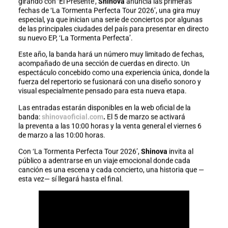
girando con ‘El Presente’,
Shinova
anuncia las primeras
fechas de ‘La Tormenta Perfecta Tour 2026’, una gira muy
especial, ya que inician una serie de conciertos por algunas
de las principales ciudades del país para presentar en directo
su nuevo EP, ‘La Tormenta Perfecta’.
Este año, la banda hará un número muy limitado de fechas,
acompañado de una sección de cuerdas en directo. Un
espectáculo concebido como una experiencia única, donde la
fuerza del repertorio se fusionará con una diseño sonoro y
visual especialmente pensado para esta nueva etapa.
Las entradas estarán disponibles en la web oficial de la
banda:
shinovaoficial.com
.
El 5 de marzo se activará
la preventa a las 10:00 horas y la venta general el viernes 6
de marzo a las 10:00 horas.
Con ‘La Tormenta Perfecta Tour 2026’,
Shinova
invita al
público a adentrarse en un viaje emocional donde cada
canción es una escena y cada concierto, una historia que —
esta vez— sí llegará hasta el final.