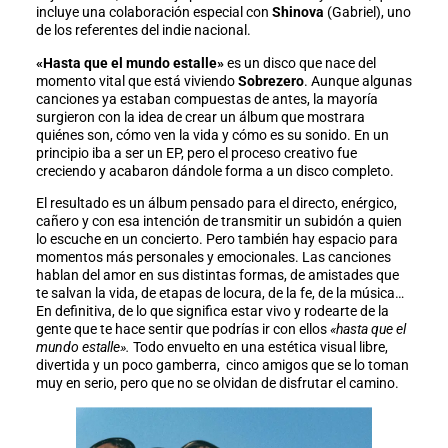
incluye una colaboración especial con
Shinova
(Gabriel), uno
de los referentes del indie nacional.
«Hasta que el mundo estalle»
es un disco que nace del
momento vital que está viviendo
Sobrezero
. Aunque algunas
canciones ya estaban compuestas de antes, la mayoría
surgieron con la idea de crear un álbum que mostrara
quiénes son, cómo ven la vida y cómo es su sonido. En un
principio iba a ser un EP, pero el proceso creativo fue
creciendo y acabaron dándole forma a un disco completo.
El resultado es un álbum pensado para el directo, enérgico,
cañero y con esa intención de transmitir un subidón a quien
lo escuche en un concierto. Pero también hay espacio para
momentos más personales y emocionales. Las canciones
hablan del amor en sus distintas formas, de amistades que
te salvan la vida, de etapas de locura, de la fe, de la música…
En definitiva, de lo que significa estar vivo y rodearte de la
gente que te hace sentir que podrías ir con ellos
«hasta que el
mundo estalle».
Todo envuelto en una estética visual libre,
divertida y un poco gamberra, cinco amigos que se lo toman
muy en serio, pero que no se olvidan de disfrutar el camino.