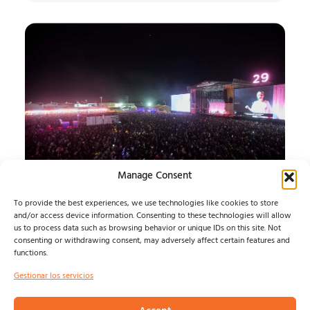
Manage Consent
SONORAMA RIBERA 26
To provide the best experiences, we use technologies like cookies to store
JUEVES
and/or access device information. Consenting to these technologies will allow
us to process data such as browsing behavior or unique IDs on this site. Not
consenting or withdrawing consent, may adversely affect certain features and
ARANDA SE ENTREGA A SONORAMA Y BARRY B
functions.
CONQUISTA LA PLAZA DEL TRIGO...
Isma Defern
agosto 7, 2026
Gestionar los servicios