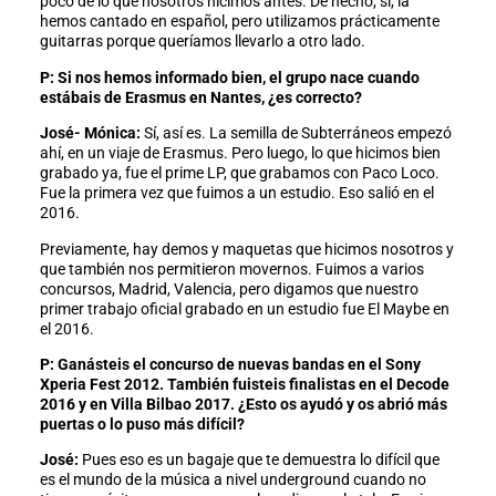
poco de lo que nosotros hicimos antes. De hecho, sí, la
hemos cantado en español, pero utilizamos prácticamente
guitarras porque queríamos llevarlo a otro lado.
P: Si nos hemos informado bien, el grupo nace cuando
estábais de Erasmus en Nantes, ¿es correcto?
José- Mónica:
Sí, así es. La semilla de Subterráneos empezó
ahí, en un viaje de Erasmus. Pero luego, lo que hicimos bien
grabado ya, fue el prime LP, que grabamos con Paco Loco.
Fue la primera vez que fuimos a un estudio. Eso salió en el
2016.
Previamente, hay demos y maquetas que hicimos nosotros y
que también nos permitieron movernos. Fuimos a varios
concursos, Madrid, Valencia, pero digamos que nuestro
primer trabajo oficial grabado en un estudio fue El Maybe en
el 2016.
P: Ganásteis el concurso de nuevas bandas en el Sony
Xperia Fest 2012. También fuisteis finalistas en el Decode
2016 y en Villa Bilbao 2017. ¿Esto os ayudó y os abrió más
puertas o lo puso más difícil?
José:
Pues eso es un bagaje que te demuestra lo difícil que
es el mundo de la música a nivel underground cuando no