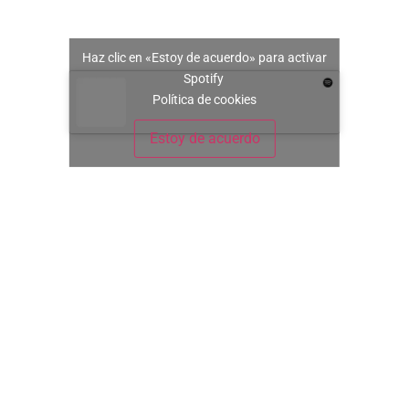
Haz clic en «Estoy de acuerdo» para activar
Spotify
Política de cookies
Estoy de acuerdo
Con este álbum,
Victorias busca
afianzar su
posición como una
de las propuestas
más sinceras y
“emocionales” con
letras universales
donde de una forma