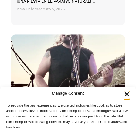
¡UNA FIESTA EN EL PARAÍSO NATURAL!...
Isma Defern
agosto 5, 2026
Manage Consent
To provide the best experiences, we use technologies like cookies to store
SATURNA
and/or access device information. Consenting to these technologies will allow
us to process data such as browsing behavior or unique IDs on this site. Not
consenting or withdrawing consent, may adversely affect certain features and
Presentan "Absence",segundo adelanto de 'Light and
functions.
Shadow'....