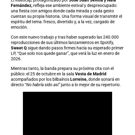
El videoclip, protagonizado por
José Juan Sevilla y Nala
Fernández,
refleja ese ambiente estival y despreocupado:
una fiesta con amigos donde cada mirada y cada gesto
cuentan su propia historia. Una forma visual de transmitir el
espíritu del tema: fresco, divertido y, a la vez, cargado de
emoción.
Con este nuevo trabajo y tras haber superado las 240.000
reproducciones de sus últimos lanzamientos en Spotify,
Sweet Q
sigue dando pasos firmes hacia su esperado primer
LP, “Que solo nos quede ganar”, que verá la luz en enero de
2026.
Mientras tanto, la banda prepara su próxima cita con el
público: el 25 de octubre en la sala
Vesta de Madrid
acompañados por los bilbaínos
Lorreine,
donde sonará en
directo “
No habría sido así”
junto a lo mejor de su repertorio.