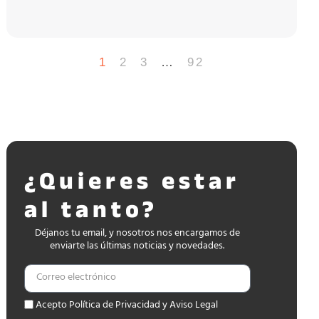
1
2
3
…
92
¿Quieres estar
al tanto?
Déjanos tu email, y nosotros nos encargamos de
enviarte las últimas noticias y novedades.
Acepto Política de Privacidad y Aviso Legal