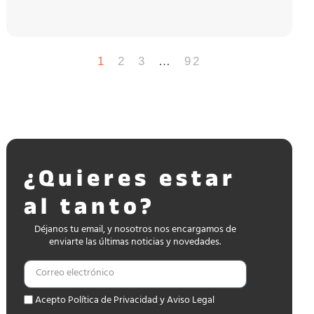
1
2
3
…
92
¿Quieres estar
al tanto?
Déjanos tu email, y nosotros nos encargamos de
enviarte las últimas noticias y novedades.
Acepto Política de Privacidad y Aviso Legal