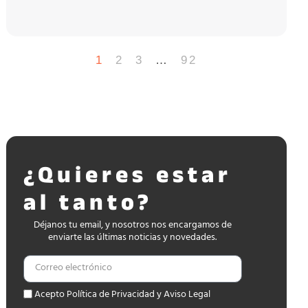
1
2
3
…
92
¿Quieres estar
al tanto?
Déjanos tu email, y nosotros nos encargamos de
enviarte las últimas noticias y novedades.
Acepto Política de Privacidad y Aviso Legal