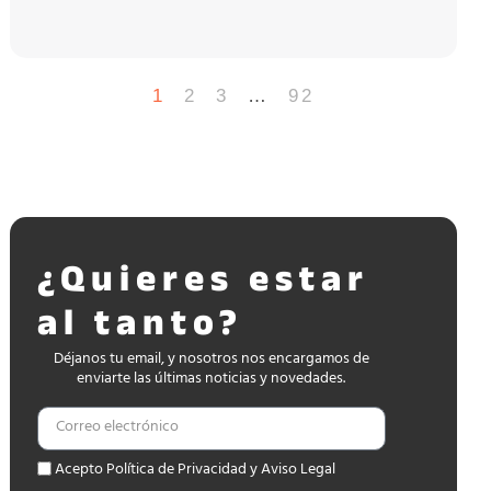
1
2
3
…
92
¿Quieres estar
al tanto?
Déjanos tu email, y nosotros nos encargamos de
enviarte las últimas noticias y novedades.
Acepto Política de Privacidad y Aviso Legal