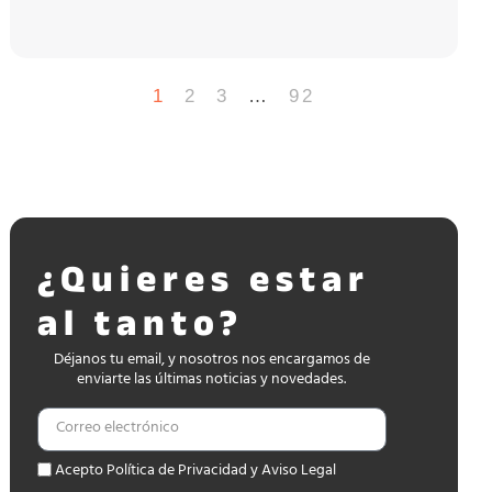
1
2
3
…
92
¿Quieres estar
al tanto?
Déjanos tu email, y nosotros nos encargamos de
enviarte las últimas noticias y novedades.
Acepto Política de Privacidad y Aviso Legal