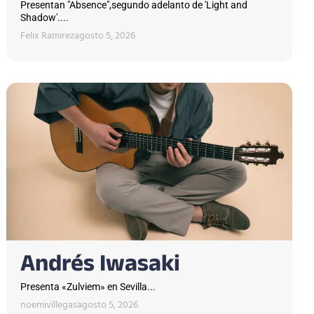
Presentan "Absence",segundo adelanto de 'Light and
Shadow'....
Felix Ramirez
agosto 5, 2026
Andrés Iwasaki
Presenta «Zulviem» en Sevilla...
noemivillegas
agosto 5, 2026