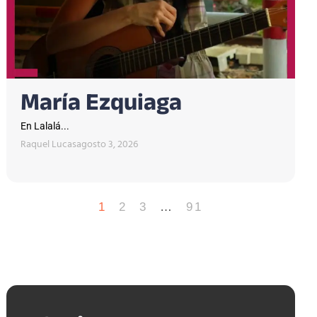
María Ezquiaga
En Lalalá...
Raquel Lucas
agosto 3, 2026
1
2
3
…
91