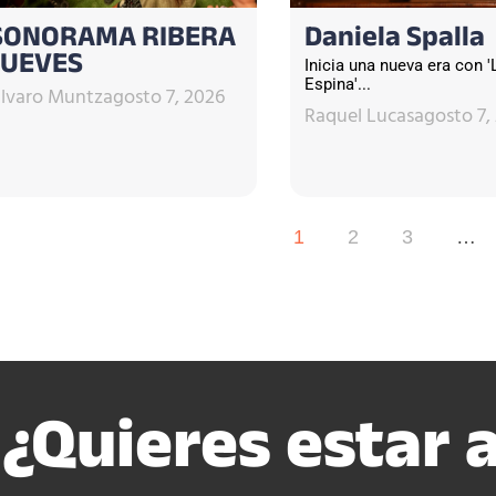
SONORAMA RIBERA
Daniela Spalla
JUEVES
Inicia una nueva era con '
Espina'...
lvaro Muntz
agosto 7, 2026
Raquel Lucas
agosto 7,
1
2
3
…
¿Quieres estar a