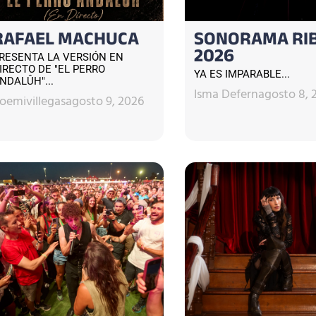
RAFAEL MACHUCA
SONORAMA RI
2026
RESENTA LA VERSIÓN EN
IRECTO DE "EL PERRO
YA ES IMPARABLE...
NDALÛH"...
Isma Defern
agosto 8, 
oemivillegas
agosto 9, 2026