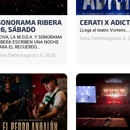
SONORAMA RIBERA
CERATI X ADIC
26, SÁBADO
LLega al teatro Vorterix....
Isma Defern
agosto 9, 
EIVA, LA M.O.D.A. Y SONORAMA
IBERA ESCRIBEN UNA NOCHE
ARA EL RECUERDO...
sma Defern
agosto 9, 2026