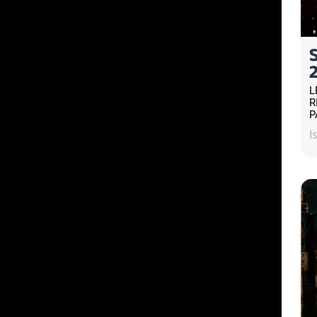
L
R
P
I