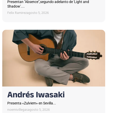
Presentan "Absence",segundo adelanto de 'Light and
Shadow'....
Felix Ramirez
agosto 5, 2026
Andrés Iwasaki
Presenta «Zulviem» en Sevilla...
noemivillegas
agosto 5, 2026