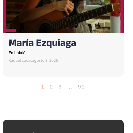
María Ezquiaga
En Lalalá...
Raquel Lucas
agosto 3, 2026
1
2
3
…
91