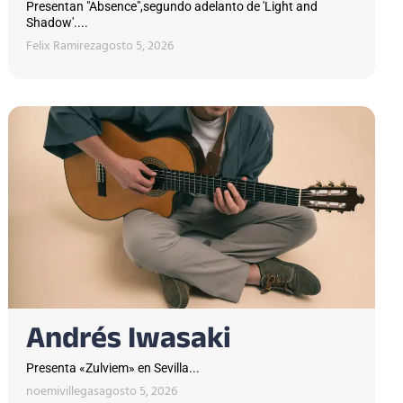
Presentan "Absence",segundo adelanto de 'Light and
Shadow'....
Felix Ramirez
agosto 5, 2026
Andrés Iwasaki
Presenta «Zulviem» en Sevilla...
noemivillegas
agosto 5, 2026