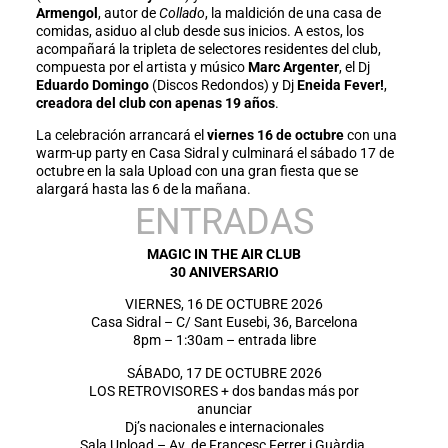
Armengol
, autor de
Collado
, la maldición de una casa de
comidas, asiduo al club desde sus inicios. A estos, los
acompañará la tripleta de selectores residentes del club,
compuesta por el artista y músico
Marc Argenter
, el Dj
Eduardo Domingo
(Discos Redondos) y Dj
Eneida Fever!
,
creadora del club con apenas 19 años
.
La celebración arrancará el
viernes 16 de octubre
con una
warm-up party en Casa Sidral y culminará el sábado 17 de
octubre en la sala Upload con una gran fiesta que se
alargará hasta las 6 de la mañana.
ENTRADAS
MAGIC IN THE AIR CLUB
30 ANIVERSARIO
VIERNES, 16 DE OCTUBRE 2026
Casa Sidral – C/ Sant Eusebi, 36, Barcelona
8pm – 1:30am – entrada libre
SÁBADO, 17 DE OCTUBRE 2026
LOS RETROVISORES + dos bandas más por
anunciar
Dj’s nacionales e internacionales
Sala Upload – Av. de Francesc Ferrer i Guàrdia,