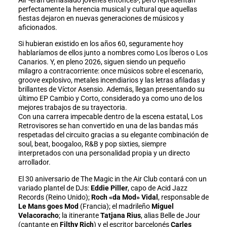
Air -eran demasiado jóvenes entonces-, pero representan
perfectamente la herencia musical y cultural que aquellas
fiestas dejaron en nuevas generaciones de músicos y
aficionados.
Si hubieran existido en los años 60, seguramente hoy
hablaríamos de ellos junto a nombres como Los Íberos o Los
Canarios. Y, en pleno 2026, siguen siendo un pequeño
milagro a contracorriente: once músicos sobre el escenario,
groove explosivo, metales incendiarios y las letras afiladas y
brillantes de Víctor Asensio. Además, llegan presentando su
último EP Cambio y Corto, considerado ya como uno de los
mejores trabajos de su trayectoria.
Con una carrera impecable dentro de la escena estatal, Los
Retrovisores se han convertido en una de las bandas más
respetadas del circuito gracias a su elegante combinación de
soul, beat, boogaloo, R&B y pop sixties, siempre
interpretados con una personalidad propia y un directo
arrollador.
El 30 aniversario de The Magic in the Air Club contará con un
variado plantel de DJs:
Eddie Piller
, capo de Acid Jazz
Records (Reino Unido);
Roch «da Mod» Vidal
, responsable de
Le Mans goes Mod
(Francia); el madrileño
Miguel
Velacoracho
; la itinerante
Tatjana Rius
, alias Belle de Jour
(cantante en
Filthy Rich
) y el escritor barcelonés
Carles