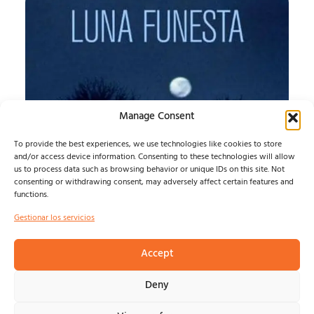
Manage Consent
To provide the best experiences, we use technologies like cookies to store
and/or access device information. Consenting to these technologies will allow
LUNA FUNESTA
us to process data such as browsing behavior or unique IDs on this site. Not
consenting or withdrawing consent, may adversely affect certain features and
functions.
LUNA FUNESTA...
Felix Ramirez
agosto 7, 2026
Gestionar los servicios
Accept
© NOSOLOINDE 2025 |
POLÍTICA DE PRIVACIDAD Y
Deny
AVISO LEGA
L |
COOKIES