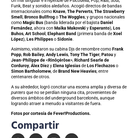
Un mix singular e irrepetible de Psicodelia, Pop, R&B, Soul,
Funk, Beat y sonidos aledaños. Acogió directos de bandas
internacionales como
Knave
,
The Perverts
,
The Strawberry
Smell
,
Bronco Bullfrog
o
The Woggles
; y grupos nacionales
como
Magic Bus
(banda liderada por el bajista
Daniel
Fernández
, ahora con
Maika Makovski
y
Esperanto
),
Los
Buhos
,
Art School
,
Elephant Band
(primera banda de
Xoel
López
),
Les Philippes
o
Sidonie
.
Asimismo, visitaron su cabina Djs de renombre como
Frank
Popp
,
Rob Bailey
,
Andy Lewis
,
Tony The Tiger
,
Patou
y
Jean-Philippe de
<
Rinôçérôse
>,
Richard Searle de
Corduroy
,
Álex Díez
y
Elena Iglesias
de
Los Flechazos
o
Simon Bartholomew
, de
Brand New Heavies
; entre
centenares de otros.
A su alrededor, logró concitar una escena amplia y diversa de
punters
que no se perdían ninguna cita, provenientes de
diversos ámbitos del underground barcelonés, aunque
logrando atraer a menudo a visitantes de fuera.
Fotos por cortesía de Fever!Productions.
Compartir