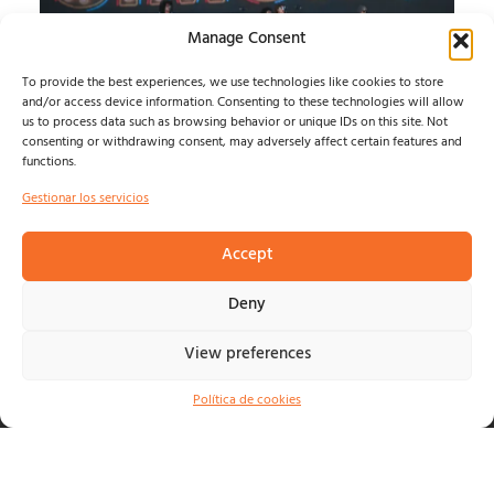
Manage Consent
To provide the best experiences, we use technologies like cookies to store
and/or access device information. Consenting to these technologies will allow
us to process data such as browsing behavior or unique IDs on this site. Not
SONORAMA RIBERA:
consenting or withdrawing consent, may adversely affect certain features and
functions.
CRÓNICA MIÉRCOLES
Gestionar los servicios
ARRANCA LA 29 EDICIÓN...
Álvaro Muntz
agosto 6, 2026
Accept
Deny
View preferences
© NOSOLOINDE 2025 |
POLÍTICA DE PRIVACIDAD Y
AVISO LEGA
L |
COOKIES
Política de cookies