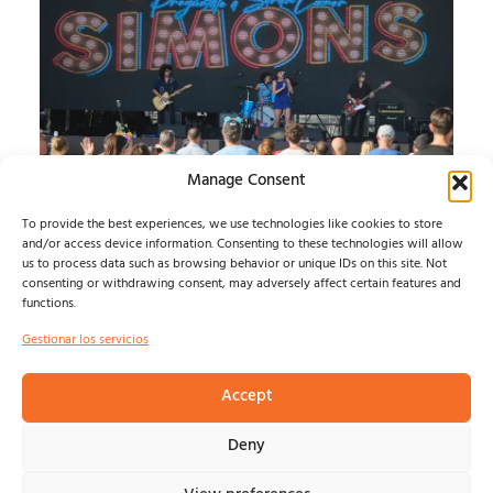
Manage Consent
SONORAMA RIBERA:
To provide the best experiences, we use technologies like cookies to store
CRÓNICA MIÉRCOLES
and/or access device information. Consenting to these technologies will allow
us to process data such as browsing behavior or unique IDs on this site. Not
consenting or withdrawing consent, may adversely affect certain features and
ARRANCA LA 29 EDICIÓN...
functions.
Álvaro Muntz
agosto 6, 2026
Gestionar los servicios
Accept
© NOSOLOINDE 2025 |
POLÍTICA DE PRIVACIDAD Y
Deny
AVISO LEGA
L |
COOKIES