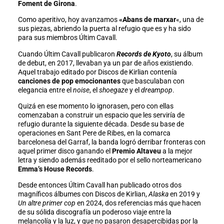
Foment de Girona
.
Como aperitivo, hoy avanzamos
«Abans de marxar
«, una de
sus piezas, abriendo la puerta al refugio que es y ha sido
para sus miembros Últim Cavall.
Cuando Últim Cavall publicaron
Records de Kyoto
, su álbum
de debut, en 2017, llevaban ya un par de años existiendo.
Aquel trabajo editado por Discos de Kirlian contenía
canciones de pop emocionantes
que basculaban con
elegancia entre el
noise
, el
shoegaze
y el
dreampop
.
Quizá en ese momento lo ignorasen, pero con ellas
comenzaban a construir un espacio que les serviría de
refugio durante la siguiente década. Desde su base de
operaciones en Sant Pere de Ribes, en la comarca
barcelonesa del Garraf, la banda logró derribar fronteras con
aquel primer disco ganando el
Premio Altaveu
a la mejor
letra y siendo además reeditado por el sello norteamericano
Emma’s House Records
.
Desde entonces Últim Cavall han publicado otros dos
magníficos álbumes con Discos de Kirlian,
Alaska
en 2019 y
Un altre primer cop
en 2024, dos referencias más que hacen
de su sólida discografía un poderoso viaje entre la
melancolía y la luz, y que no pasaron desapercibidas por la