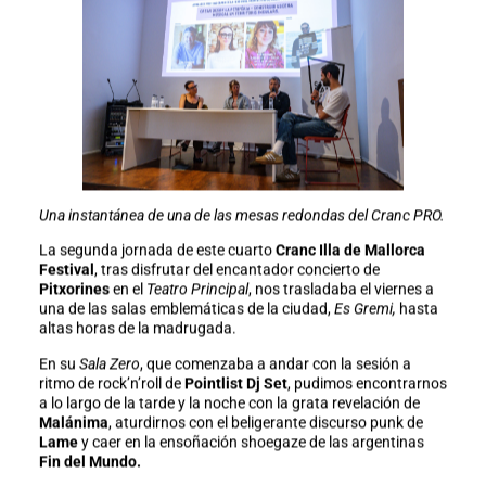
Una instantánea de una de las mesas redondas del Cranc PRO.
La segunda jornada de este cuarto
Cranc Illa de Mallorca
Festival
, tras disfrutar del encantador concierto de
Pitxorines
en el
Teatro Principal
, nos trasladaba el viernes a
una de las salas emblemáticas de la ciudad,
Es Gremi,
hasta
altas horas de la madrugada.
En su
Sala Zero
, que comenzaba a andar con la sesión a
ritmo de rock’n’roll de
Pointlist Dj Set
, pudimos encontrarnos
a lo largo de la tarde y la noche con la grata revelación de
Malánima
, aturdirnos con el beligerante discurso punk de
Lame
y caer en la ensoñación shoegaze de las argentinas
Fin del Mundo.