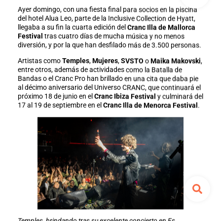
Ayer domingo, con una fiesta final para socios en la piscina
del hotel Alua Leo, parte de la Inclusive Collection de Hyatt,
llegaba a su fin la cuarta edición del
Cranc Illa de Mallorca
Festival
tras cuatro días de mucha música y no menos
diversión, y por la que han desfilado más de 3.500 personas.
Artistas como
Temples
,
Mujeres
,
SVSTO
o
Maika Makovski
,
entre otros, además de actividades como la Batalla de
Bandas o el Cranc Pro han brillado en una cita que daba pie
al décimo aniversario del Universo CRANC, que continuará el
próximo 18 de junio en el
Cranc Ibiza Festival
y culminará del
17 al 19 de septiembre en el
Cranc Illa de Menorca Festival
.
Temples, brindando tras su excelente concierto en Es