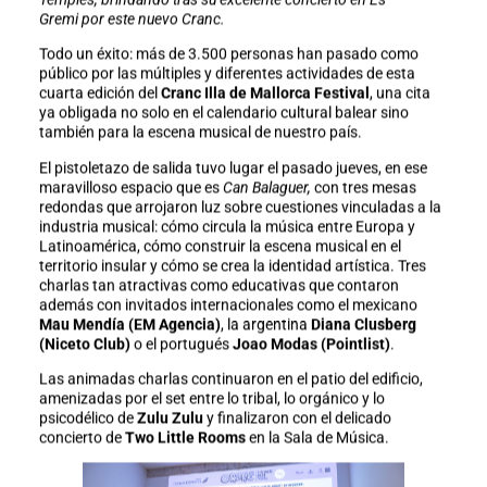
Gremi por este nuevo Cranc.
Todo un éxito: más de 3.500 personas han pasado como
público por las múltiples y diferentes actividades de esta
cuarta edición del
Cranc Illa de Mallorca Festival
, una cita
ya obligada no solo en el calendario cultural balear sino
también para la escena musical de nuestro país.
El pistoletazo de salida tuvo lugar el pasado jueves, en ese
maravilloso espacio que es
Can Balaguer,
con tres mesas
redondas que arrojaron luz sobre cuestiones vinculadas a la
industria musical: cómo circula la música entre Europa y
Latinoamérica, cómo construir la escena musical en el
territorio insular y cómo se crea la identidad artística. Tres
charlas tan atractivas como educativas que contaron
además con invitados internacionales como el mexicano
Mau Mendía
(EM Agencia)
, la argentina
Diana Clusberg
(Niceto Club)
o el portugués
Joao Modas (Pointlist)
.
Las animadas charlas continuaron en el patio del edificio,
amenizadas por el set entre lo tribal, lo orgánico y lo
psicodélico de
Zulu Zulu
y finalizaron con el delicado
concierto de
Two Little Rooms
en la Sala de Música.