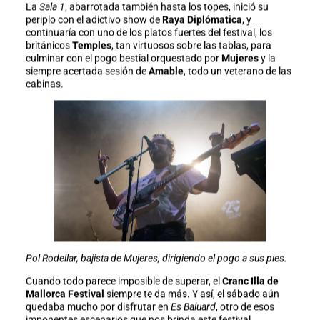
La
Sala 1
, abarrotada también hasta los topes, inició su
periplo con el adictivo show de
Raya Diplómatica
, y
continuaría con uno de los platos fuertes del festival, los
británicos
Temples
, tan virtuosos sobre las tablas, para
culminar con el pogo bestial orquestado por
Mujeres
y la
siempre acertada sesión de
Amable
, todo un veterano de las
cabinas.
Pol Rodellar, bajista de Mujeres, dirigiendo el pogo a sus pies.
Cuando todo parece imposible de superar, el
Cranc Illa de
Mallorca Festival
siempre te da más. Y así, el sábado aún
quedaba mucho por disfrutar en
Es Baluard
, otro de esos
imponentes escenarios que nos brinda este festival.