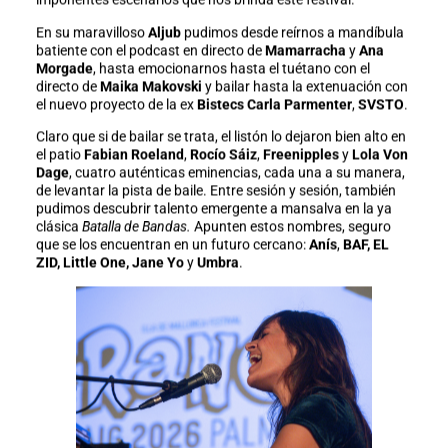
En su maravilloso
Aljub
pudimos desde reírnos a mandíbula
batiente con el podcast en directo de
Mamarracha
y
Ana
Morgade
, hasta emocionarnos hasta el tuétano con el
directo de
Maika Makovski
y bailar hasta la extenuación con
el nuevo proyecto de la ex
Bistecs Carla Parmenter
,
SVSTO
.
Claro que si de bailar se trata, el listón lo dejaron bien alto en
el patio
Fabian Roeland
,
Rocío Sáiz
,
Freenipples
y
Lola Von
Dage
, cuatro auténticas eminencias, cada una a su manera,
de levantar la pista de baile. Entre sesión y sesión, también
pudimos descubrir talento emergente a mansalva en la ya
clásica
Batalla de Bandas.
Apunten estos nombres, seguro
que se los encuentran en un futuro cercano:
Anís
,
BAF, EL
ZID, Little One, Jane Yo
y
Umbra
.