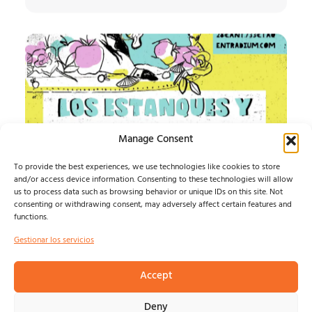
Manage Consent
To provide the best experiences, we use technologies like cookies to store
and/or access device information. Consenting to these technologies will allow
us to process data such as browsing behavior or unique IDs on this site. Not
IMPOSIBLE SOUND
consenting or withdrawing consent, may adversely affect certain features and
functions.
ESTE AGOSTO, LA MÚSICA INDEPENDIENTE TIENE UN
Gestionar los servicios
HOGAR: ALMAGRO...
Isma Defern
agosto 6, 2026
Accept
Deny