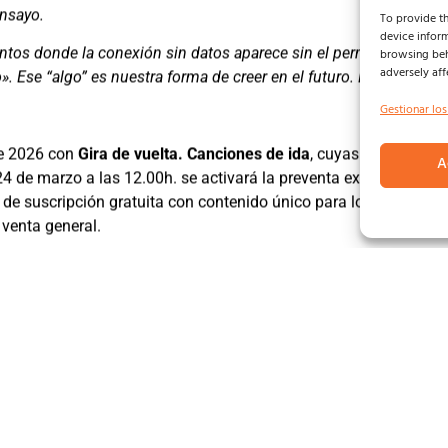
ensayo.
To provide th
device inform
os donde la conexión sin datos aparece sin el permiso de nadie
browsing beh
adversely aff
. Ese “algo” es nuestra forma de creer en el futuro. Es el tiempo
Gestionar los
te 2026 con
Gira de vuelta. Canciones de ida
, cuyas fechas y c
A
4 de marzo a las 12.00h. se activará la preventa exclusiva par
 de suscripción gratuita con contenido único para los seguidore
 venta general.