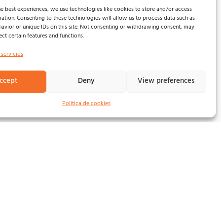
e best experiences, we use technologies like cookies to store and/or access
ation. Consenting to these technologies will allow us to process data such as
. Y de repente, todos
avior or unique IDs on this site. Not consenting or withdrawing consent, may
ect certain features and functions.
 de la música que no se ve.
 servicios
iudades serán desveladas
ccept
Deny
View preferences
a Valientes, Comunidad
s de la banda. El 26 de
Política de cookies