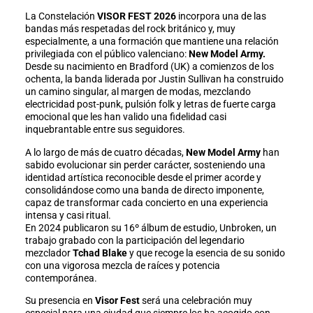
La Constelación
VISOR FEST 2026
incorpora una de las
bandas más respetadas del rock británico y, muy
especialmente, a una formación que mantiene una relación
privilegiada con el público valenciano:
New Model Army.
Desde su nacimiento en Bradford (UK) a comienzos de los
ochenta, la banda liderada por Justin Sullivan ha construido
un camino singular, al margen de modas, mezclando
electricidad post-punk, pulsión folk y letras de fuerte carga
emocional que les han valido una fidelidad casi
inquebrantable entre sus seguidores.
A lo largo de más de cuatro décadas,
New Model Army
han
sabido evolucionar sin perder carácter, sosteniendo una
identidad artística reconocible desde el primer acorde y
consolidándose como una banda de directo imponente,
capaz de transformar cada concierto en una experiencia
intensa y casi ritual.
En 2024 publicaron su 16º álbum de estudio, Unbroken, un
trabajo grabado con la participación del legendario
mezclador
Tchad Blake
y que recoge la esencia de su sonido
con una vigorosa mezcla de raíces y potencia
contemporánea.
Su presencia en
Visor Fest
será una celebración muy