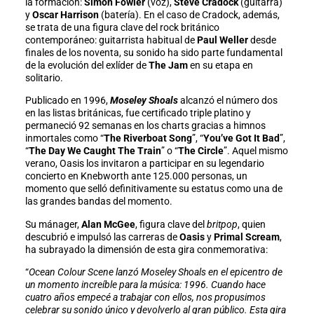
la formación:
Simon Fowler
(voz),
Steve Cradock
(guitarra)
y
Oscar Harrison
(batería). En el caso de Cradock, además,
se trata de una figura clave del rock británico
contemporáneo: guitarrista habitual de
Paul Weller
desde
finales de los noventa, su sonido ha sido parte fundamental
de la evolución del exlíder de
The Jam
en su etapa en
solitario.
Publicado en 1996,
Moseley Shoals
alcanzó el número dos
en las listas británicas, fue certificado triple platino y
permaneció 92 semanas en los charts gracias a himnos
inmortales como “
The Riverboat Song
”, “
You’ve Got It Bad
”,
“
The Day We Caught The Train
” o “
The Circle
”. Aquel mismo
verano, Oasis los invitaron a participar en su legendario
concierto en Knebworth ante 125.000 personas, un
momento que selló definitivamente su estatus como una de
las grandes bandas del momento.
Su mánager,
Alan McGee
, figura clave del
britpop
, quien
descubrió e impulsó las carreras de
Oasis
y
Primal Scream
,
ha subrayado la dimensión de esta gira conmemorativa:
“
Ocean Colour Scene lanzó Moseley Shoals en el epicentro de
un momento increíble para la música: 1996. Cuando hace
cuatro años empecé a trabajar con ellos, nos propusimos
celebrar su sonido único y devolverlo al gran público. Esta gira