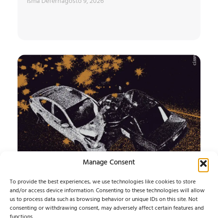
Isma Defern
agosto 9, 2026
Manage Consent
CISSNÉ y ADIÓS
To provide the best experiences, we use technologies like cookies to store
COMETA
and/or access device information. Consenting to these technologies will allow
us to process data such as browsing behavior or unique IDs on this site. Not
consenting or withdrawing consent, may adversely affect certain features and
Presentan un split que conecta Costa Rica y Japón a
functions.
través del screamo, el emo y el shoegaze....