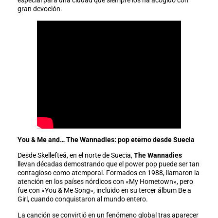
especial para una ciudad que siempre los ha acogido con
gran devoción.
You & Me and… The Wannadies: pop eterno desde Suecia
Desde Skellefteå, en el norte de Suecia,
The Wannadies
llevan décadas demostrando que el power pop puede ser tan
contagioso como atemporal. Formados en 1988, llamaron la
atención en los países nórdicos con «My Hometown», pero
fue con «You & Me Song», incluido en su tercer álbum Be a
Girl, cuando conquistaron al mundo entero.
La canción se convirtió en un fenómeno global tras aparecer