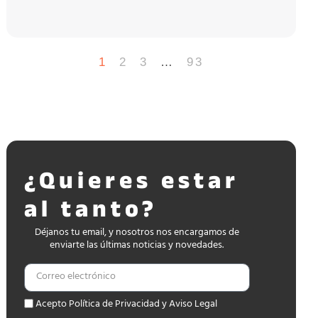
1
2
3
…
93
¿Quieres estar
al tanto?
Déjanos tu email, y nosotros nos encargamos de
enviarte las últimas noticias y novedades.
Acepto Política de Privacidad y Aviso Legal