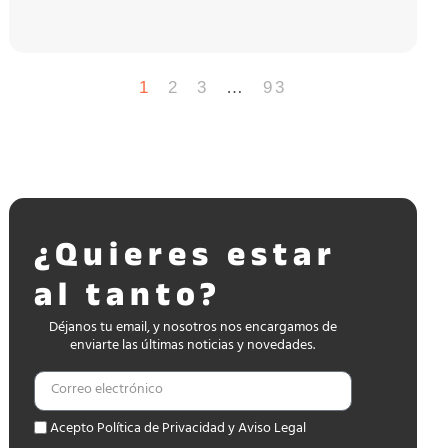
1
2
3
…
93
¿Quieres estar
al tanto?
Déjanos tu email, y nosotros nos encargamos de
enviarte las últimas noticias y novedades.
Acepto Política de Privacidad y Aviso Legal