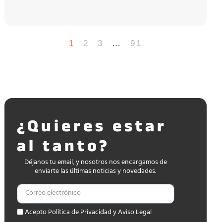
1
2
3
…
91
¿Quieres estar
al tanto?
Déjanos tu email, y nosotros nos encargamos de
enviarte las últimas noticias y novedades.
Acepto Política de Privacidad y Aviso Legal