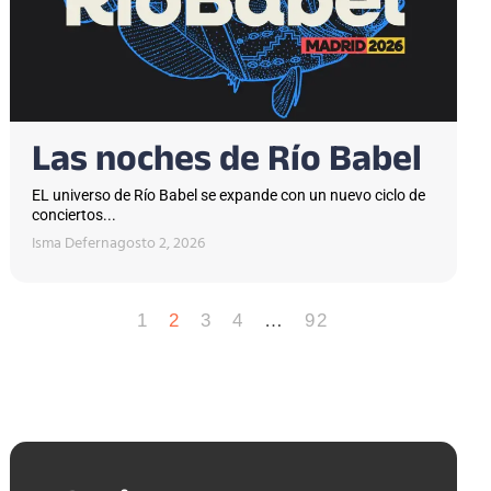
Las noches de Río Babel
EL universo de Río Babel se expande con un nuevo ciclo de
conciertos...
Isma Defern
agosto 2, 2026
1
2
3
4
…
92