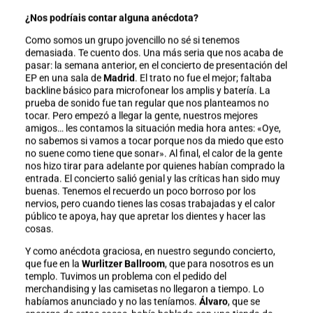
¿Nos podríais contar alguna anécdota?
Como somos un grupo jovencillo no sé si tenemos
demasiada. Te cuento dos. Una más seria que nos acaba de
pasar: la semana anterior, en el concierto de presentación del
EP en una sala de
Madrid
. El trato no fue el mejor; faltaba
backline básico para microfonear los amplis y batería. La
prueba de sonido fue tan regular que nos planteamos no
tocar. Pero empezó a llegar la gente, nuestros mejores
amigos… les contamos la situación media hora antes: «Oye,
no sabemos si vamos a tocar porque nos da miedo que esto
no suene como tiene que sonar». Al final, el calor de la gente
nos hizo tirar para adelante por quienes habían comprado la
entrada. El concierto salió genial y las críticas han sido muy
buenas. Tenemos el recuerdo un poco borroso por los
nervios, pero cuando tienes las cosas trabajadas y el calor
público te apoya, hay que apretar los dientes y hacer las
cosas.
Y como anécdota graciosa, en nuestro segundo concierto,
que fue en la
Wurlitzer Ballroom
, que para nosotros es un
templo. Tuvimos un problema con el pedido del
merchandising y las camisetas no llegaron a tiempo. Lo
habíamos anunciado y no las teníamos.
Álvaro
, que se