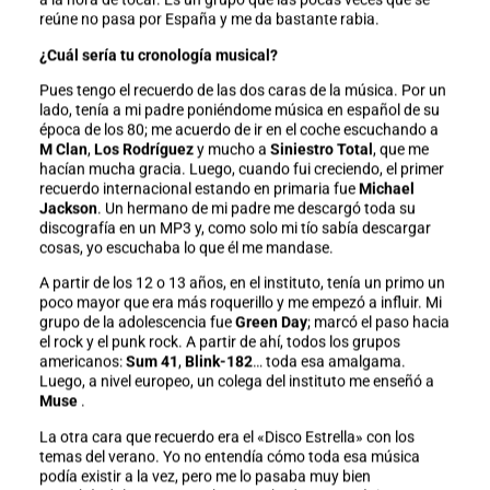
reúne no pasa por España y me da bastante rabia.
¿Cuál sería tu cronología musical?
Pues tengo el recuerdo de las dos caras de la música. Por un
lado, tenía a mi padre poniéndome música en español de su
época de los 80; me acuerdo de ir en el coche escuchando a
M Clan
,
Los Rodríguez
y mucho a
Siniestro Total
, que me
hacían mucha gracia. Luego, cuando fui creciendo, el primer
recuerdo internacional estando en primaria fue
Michael
Jackson
. Un hermano de mi padre me descargó toda su
discografía en un MP3 y, como solo mi tío sabía descargar
cosas, yo escuchaba lo que él me mandase.
A partir de los 12 o 13 años, en el instituto, tenía un primo un
poco mayor que era más roquerillo y me empezó a influir. Mi
grupo de la adolescencia fue
Green Day
; marcó el paso hacia
el rock y el punk rock. A partir de ahí, todos los grupos
americanos:
Sum 41
,
Blink-182
… toda esa amalgama.
Luego, a nivel europeo, un colega del instituto me enseñó a
Muse
.
La otra cara que recuerdo era el «Disco Estrella» con los
temas del verano. Yo no entendía cómo toda esa música
podía existir a la vez, pero me lo pasaba muy bien