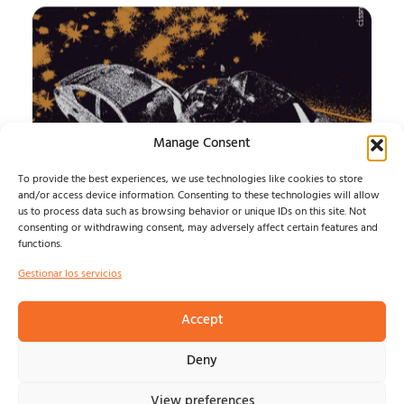
Manage Consent
To provide the best experiences, we use technologies like cookies to store
and/or access device information. Consenting to these technologies will allow
us to process data such as browsing behavior or unique IDs on this site. Not
CISSNÉ y ADIÓS
consenting or withdrawing consent, may adversely affect certain features and
functions.
COMETA
Gestionar los servicios
Presentan un split que conecta Costa Rica y Japón a
través del screamo, el emo y el shoegaze....
Accept
Raquel Lucas
agosto 9, 2026
Deny
View preferences