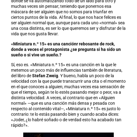
donde se va automatizando todo de un lado para otro y
muchas veces sin pensar; teniendo que ponernos esa
máscara de ser alguien que no somos para triunfar en
ciertos puntos de la vida. Al final, lo que nos hace felices es
ser alguien normal que, aunque para cada uno «normal» sea
una cosa distinta, es ser lo que queremos ser y disfrutar de la
vida que nos gusta llevar.
«Miniatura n.º 15» es una canciónr rebosante de rock,
donde a veces el protagonista ¿se pregunta si ha sido un
sueño o si vive un sueño.?
Sí, eso es. «Miniatura n.º 15» es una canción en la que le
metemos un poco más de influencias también de literatura,
del libro de
Stefan Zweig
. Y bueno, habla un poco de la
velocidad con la que puede transcurrir una cita o el momento
en el que conoces a alguien; muchas veces esa sensación de
que el tiempo, según te lo estés pasando mejor o peor, va a
distinta velocidad. A veces, al contrario que en «Alguien
normal» —que es una canción más densa y pesada con
respecto al contenido vital—, «Miniatura n.º 15» es justo lo
contrario: te lo estás pasando bien y cuando acaba dices:
«Joder, ¿lo habré soñado o de verdad esto ha acabado tan
rápido?».