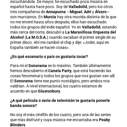
escuchándola. De mayor, he escuchado poca música en
español hasta hace poco. Soy de
Valladolid
, pero los otros
tres compañeros de
Annapurna
—
Miguel
,
Adri
y
Álvaro
—
son murcianos. En
Murcia
hay otra movida distinta de la que
no me enteré hasta años después; ellos han escuchado
todos los grupos del indie español. Yo en
Valladolid
, estando
más cerca del norte, descubrí a
La Maravillosa Orquesta del
Alcohol
(
La M.O.D.A.
) cuando sacaban el primer single de su
primer disco. Ahí me cambió el chip y dije: «Joder, aquí en
España también se hacen cosas».
¿En qué escenario o país os gustaría tocar?
Para mí el
Sonorama
es lo máximo. También últimamente
hemos descubierto el
Canela Party
, que está haciendo las
cosas fenomenal y todos los grupos que nos gustan van allí.
El
Sonorama
tiene ese punto nostálgico, pero ambos nos
valdrían. A nivel internacional, los cuatro estamos de
acuerdo en que
Glastonbury
.
¿A qué película o serie de televisión te gustaría ponerle
banda sonora?
No soy el más cinéfilo de los cuatro, pero una de las series
que más disfruté y cuya música me encantaba era
Peaky
Blinders
.