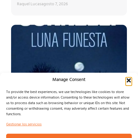
Raquel Lucas
agosto 7, 2026
Manage Consent
To provide the best experiences, we use technologies like cookies to store
and/or access device information. Consenting to these technologies will allow
LUNA FUNESTA
us to process data such as browsing behavior or unique IDs on this site. Not
consenting or withdrawing consent, may adversely affect certain features and
functions.
LUNA FUNESTA...
Felix Ramirez
agosto 7, 2026
Gestionar los servicios