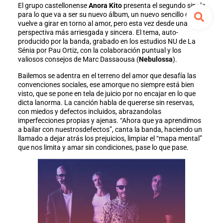
El grupo castellonense
Anora Kito
presenta el segundo single
para lo que va a ser su nuevo álbum, un nuevo sencillo que
vuelve a girar en torno al amor, pero esta vez desde una
perspectiva más arriesgada y sincera. El tema, auto-
producido por la banda, grabado en los estudios NU de La
Sénia por Pau Ortiz, con la colaboración puntual y los
valiosos consejos de Marc Dassaousa (
Nebulossa
).
Bailemos se adentra en el terreno del amor que desafía las
convenciones sociales, ese amorque no siempre está bien
visto, que se pone en tela de juicio por no encajar en lo que
dicta lanorma. La canción habla de quererse sin reservas,
con miedos y defectos incluidos, abrazandolas
imperfecciones propias y ajenas. “Ahora que ya aprendimos
a bailar con nuestrosdefectos”, canta la banda, haciendo un
llamado a dejar atrás los prejuicios, limpiar el “mapa mental”
que nos limita y amar sin condiciones, pase lo que pase.