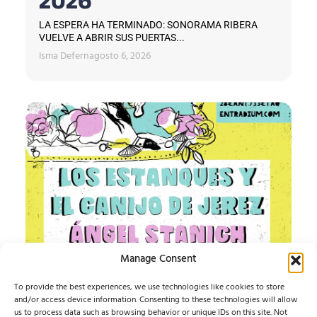
2026
LA ESPERA HA TERMINADO: SONORAMA RIBERA
VUELVE A ABRIR SUS PUERTAS...
Isma Defern
agosto 6, 2026
Manage Consent
IMPOSIBLE SOUND
To provide the best experiences, we use technologies like cookies to store
and/or access device information. Consenting to these technologies will allow
ESTE AGOSTO, LA MÚSICA INDEPENDIENTE TIENE UN
us to process data such as browsing behavior or unique IDs on this site. Not