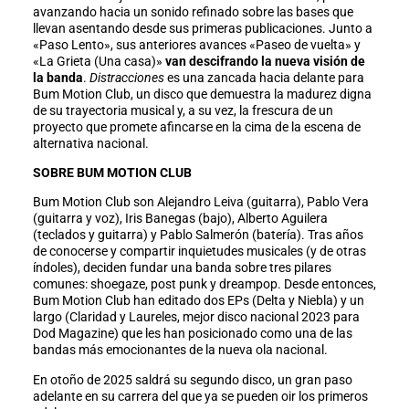
avanzando hacia un sonido refinado sobre las bases que
llevan asentando desde sus primeras publicaciones. Junto a
«Paso Lento», sus anteriores avances «Paseo de vuelta» y
«La Grieta (Una casa)»
van descifrando la nueva visión de
la banda
.
Distracciones
es una zancada hacia delante para
Bum Motion Club, un disco que demuestra la madurez digna
de su trayectoria musical y, a su vez, la frescura de un
proyecto que promete afincarse en la cima de la escena de
alternativa nacional.
SOBRE BUM MOTION CLUB
Bum Motion Club son Alejandro Leiva (guitarra), Pablo Vera
(guitarra y voz), Iris Banegas (bajo), Alberto Aguilera
(teclados y guitarra) y Pablo Salmerón (batería). Tras años
de conocerse y compartir inquietudes musicales (y de otras
índoles), deciden fundar una banda sobre tres pilares
comunes: shoegaze, post punk y dreampop. Desde entonces,
Bum Motion Club han editado dos EPs (Delta y Niebla) y un
largo (Claridad y Laureles, mejor disco nacional 2023 para
Dod Magazine) que les han posicionado como una de las
bandas más emocionantes de la nueva ola nacional.
En otoño de 2025 saldrá su segundo disco, un gran paso
adelante en su carrera del que ya se pueden oir los primeros