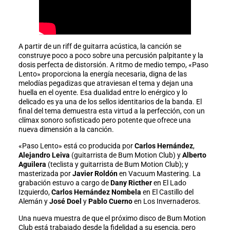
A partir de un riff de guitarra acústica, la canción se
construye poco a poco sobre una percusión palpitante y la
dosis perfecta de distorsión. A ritmo de medio tempo, «Paso
Lento» proporciona la energía necesaria, digna de las
melodías pegadizas que atraviesan el tema y dejan una
huella en el oyente. Esa dualidad entre lo enérgico y lo
delicado es ya una de los sellos identitarios de la banda. El
final del tema demuestra esta virtud a la perfección, con un
clímax sonoro sofisticado pero potente que ofrece una
nueva dimensión a la canción.
«Paso Lento» está co producida por
Carlos Hernández
,
Alejandro Leiva
(guitarrista de Bum Motion Club) y
Alberto
Aguilera
(teclista y guitarrista de Bum Motion Club); y
masterizada por
Javier Roldón
en Vacuum Mastering. La
grabación estuvo a cargo de
Dany Ricther
en El Lado
Izquierdo,
Carlos Hernández
Nombela
en El Castillo del
Alemán y
José Doel
y
Pablo Cuerno
en Los Invernaderos.
Una nueva muestra de que el próximo disco de Bum Motion
Club está trabajado desde la fidelidad a su esencia, pero