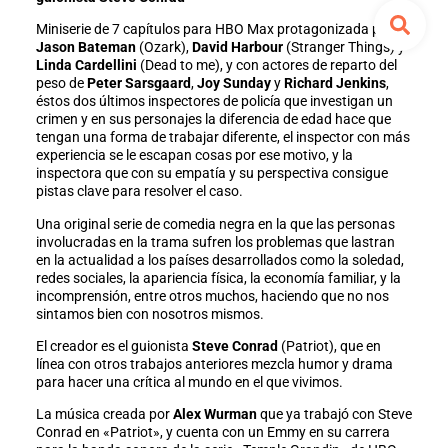
Miniserie de 7 capítulos para HBO Max protagonizada por
Jason Bateman
(Ozark),
David Harbour
(Stranger Things) y
Linda Cardellini
(Dead to me), y con actores de reparto del
peso de
Peter Sarsgaard
,
Joy Sunday
y
Richard Jenkins
,
éstos dos últimos inspectores de policía que investigan un
crimen y en sus personajes la diferencia de edad hace que
tengan una forma de trabajar diferente, el inspector con más
experiencia se le escapan cosas por ese motivo, y la
inspectora que con su empatía y su perspectiva consigue
pistas clave para resolver el caso.
Una original serie de comedia negra en la que las personas
involucradas en la trama sufren los problemas que lastran
en la actualidad a los países desarrollados como la soledad,
redes sociales, la apariencia física, la economía familiar, y la
incomprensión, entre otros muchos, haciendo que no nos
sintamos bien con nosotros mismos.
El creador es el guionista
Steve Conrad
(Patriot), que en
línea con otros trabajos anteriores mezcla humor y drama
para hacer una crítica al mundo en el que vivimos.
La música creada por
Alex Wurman
que ya trabajó con Steve
Conrad en «Patriot», y cuenta con un Emmy en su carrera