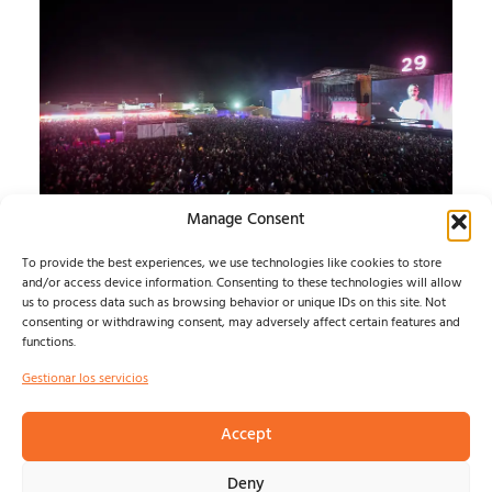
Manage Consent
SONORAMA RIBERA 26
To provide the best experiences, we use technologies like cookies to store
JUEVES
and/or access device information. Consenting to these technologies will allow
us to process data such as browsing behavior or unique IDs on this site. Not
consenting or withdrawing consent, may adversely affect certain features and
ARANDA SE ENTREGA A SONORAMA Y BARRY B
functions.
CONQUISTA LA PLAZA DEL TRIGO...
Isma Defern
agosto 7, 2026
Gestionar los servicios
Accept
© NOSOLOINDE 2025 |
POLÍTICA DE PRIVACIDAD Y
Deny
AVISO LEGA
L |
COOKIES