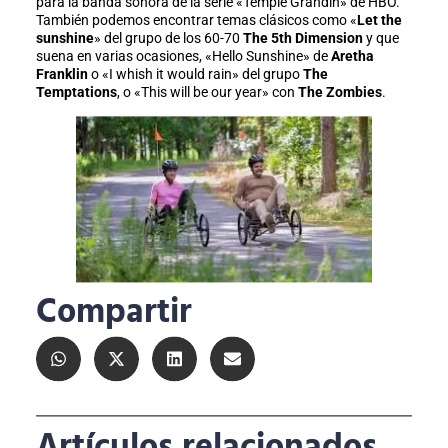
para la banda sonora de la serie «Temple Grandin» de HBO.
También podemos encontrar temas clásicos como «
Let the
sunshine
» del grupo de los 60-70
The 5th Dimension
y que
suena en varias ocasiones, «Hello Sunshine» de
Aretha
Franklin
o «I whish it would rain» del grupo
The
Temptations
, o «This will be our year» con
The Zombies
.
Compartir