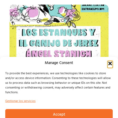
Manage Consent
IMPOSIBLE SOUND
To provide the best experiences, we use technologies like cookies to store
and/or access device information. Consenting to these technologies will allow
ESTE AGOSTO, LA MÚSICA INDEPENDIENTE TIENE UN
us to process data such as browsing behavior or unique IDs on this site. Not
HOGAR: ALMAGRO...
consenting or withdrawing consent, may adversely affect certain features and
Isma Defern
agosto 6, 2026
functions.
Gestionar los servicios
Accept