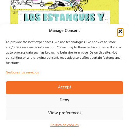
Manage Consent
To provide the best experiences, we use technologies like cookies to store
and/or access device information. Consenting to these technologies will allow
us to process data such as browsing behavior or unique IDs on this site. Not
IMPOSIBLE SOUND
consenting or withdrawing consent, may adversely affect certain features and
functions.
ESTE AGOSTO, LA MÚSICA INDEPENDIENTE TIENE UN
Gestionar los servicios
HOGAR: ALMAGRO...
Isma Defern
agosto 6, 2026
Accept
Deny
View preferences
© NOSOLOINDE 2025 |
POLÍTICA DE PRIVACIDAD Y
AVISO LEGA
L |
COOKIES
Política de cookies