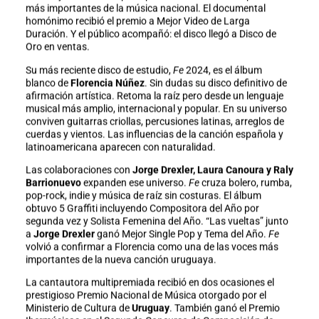
más importantes de la música nacional. El documental
homónimo recibió el premio a Mejor Video de Larga
Duración. Y el público acompañó: el disco llegó a Disco de
Oro en ventas.
Su más reciente disco de estudio,
Fe
2024, es el álbum
blanco de
Florencia Núñez
. Sin dudas su disco definitivo de
afirmación artística. Retoma la raíz pero desde un lenguaje
musical más amplio, internacional y popular. En su universo
conviven guitarras criollas, percusiones latinas, arreglos de
cuerdas y vientos. Las influencias de la canción española y
latinoamericana aparecen con naturalidad.
Las colaboraciones con
Jorge Drexler, Laura Canoura y Raly
Barrionuevo
expanden ese universo.
Fe
cruza bolero, rumba,
pop-rock, indie y música de raíz sin costuras. El álbum
obtuvo 5 Graffiti incluyendo Compositora del Año por
segunda vez y Solista Femenina del Año. “Las vueltas” junto
a
Jorge Drexler
ganó Mejor Single Pop y Tema del Año.
Fe
volvió a confirmar a Florencia como una de las voces más
importantes de la nueva canción uruguaya.
La cantautora multipremiada recibió en dos ocasiones el
prestigioso Premio Nacional de Música otorgado por el
Ministerio de Cultura de
Uruguay
. También ganó el Premio