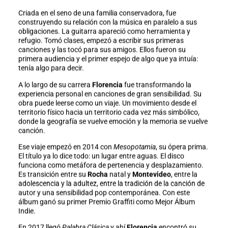
Criada en el seno de una familia conservadora, fue
construyendo su relación con la música en paralelo a sus
obligaciones. La guitarra apareció como herramienta y
refugio. Tomó clases, empezó a escribir sus primeras
canciones y las tocó para sus amigos. Ellos fueron su
primera audiencia y el primer espejo de algo que ya intuía:
tenía algo para decir.
A lo largo de su carrera
Florencia
fue transformando la
experiencia personal en canciones de gran sensibilidad. Su
obra puede leerse como un viaje. Un movimiento desde el
territorio físico hacia un territorio cada vez más simbólico,
donde la geografía se vuelve emoción y la memoria se vuelve
canción.
Ese viaje empezó en 2014 con
Mesopotamia
, su ópera prima.
El título ya lo dice todo: un lugar entre aguas. El disco
funciona como metáfora de pertenencia y desplazamiento.
Es transición entre su
Rocha
natal y
Montevideo
, entre la
adolescencia y la adultez, entre la tradición de la canción de
autor y una sensibilidad pop contemporánea. Con este
álbum ganó su primer Premio Graffiti como Mejor Álbum
Indie.
En 2017 llegó
Palabra Clásica
y ahí
Florencia
encontró su