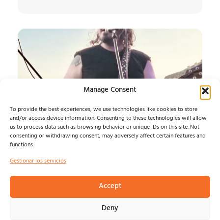
Manage Consent
To provide the best experiences, we use technologies like cookies to store
and/or access device information. Consenting to these technologies will allow
us to process data such as browsing behavior or unique IDs on this site. Not
consenting or withdrawing consent, may adversely affect certain features and
functions.
SATURNA
Gestionar los servicios
Presentan "Absence",segundo adelanto de 'Light and
Shadow'....
Accept
Felix Ramirez
agosto 5, 2026
Deny