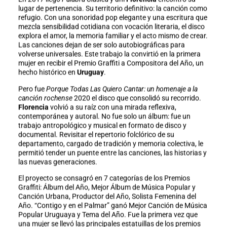
lugar de pertenencia. Su territorio definitivo: la canción como
refugio. Con una sonoridad pop elegante y una escritura que
mezcla sensibilidad cotidiana con vocación literaria, el disco
explora el amor, la memoria familiar y el acto mismo de crear.
Las canciones dejan de ser solo autobiográficas para
volverse universales. Este trabajo la convirtió en la primera
mujer en recibir el Premio Graffiti a Compositora del Año, un
hecho histórico en
Uruguay
.
Pero fue
Porque Todas Las Quiero Cantar: un homenaje a la
canción rochense
2020 el disco que consolidó su recorrido.
Florencia
volvió a su raíz con una mirada reflexiva,
contemporánea y autoral. No fue solo un álbum: fue un
trabajo antropológico y musical en formato de disco y
documental. Revisitar el repertorio folclórico de su
departamento, cargado de tradición y memoria colectiva, le
permitió tender un puente entre las canciones, las historias y
las nuevas generaciones.
El proyecto se consagró en 7 categorías de los Premios
Graffiti: Álbum del Año, Mejor Álbum de Música Popular y
Canción Urbana, Productor del Año, Solista Femenina del
Año. “Contigo y en el Palmar” ganó Mejor Canción de Música
Popular Uruguaya y Tema del Año. Fue la primera vez que
una mujer se llevó las principales estatuillas de los premios