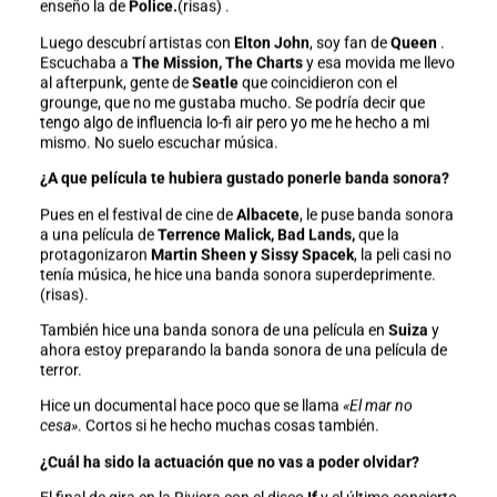
enseño la de
Police.
(risas) .
Luego descubrí artistas con
Elton John
, soy fan de
Queen
.
Escuchaba a
The Mission, The Charts
y esa movida me llevo
al afterpunk, gente de
Seatle
que coincidieron con el
grounge, que no me gustaba mucho. Se podría decir que
tengo algo de influencia lo-fi air pero yo me he hecho a mi
mismo. No suelo escuchar música.
¿A que película te hubiera gustado ponerle banda sonora?
Pues en el festival de cine de
Albacete
, le puse banda sonora
a una película de
Terrence Malick, Bad Lands,
que la
protagonizaron
Martin Sheen y Sissy Spacek
, la peli casi no
tenía música, he hice una banda sonora superdeprimente.
(risas).
También hice una banda sonora de una película en
Suiza
y
ahora estoy preparando la banda sonora de una película de
terror.
Hice un documental hace poco que se llama
«El mar no
cesa»
. Cortos si he hecho muchas cosas también.
¿Cuál ha sido la actuación que no vas a poder olvidar?