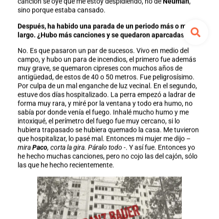
canción se oye que me estoy despidiendo, no de
Neuman
,
sino porque estaba cansado.
Después, ha habido una parada de un periodo más o menos
largo. ¿Hubo más canciones y se quedaron aparcadas?
No. Es que pasaron un par de sucesos. Vivo en medio del
campo, y hubo un para de incendios, el primero fue además
muy grave, se quemaron cipreses con muchos años de
antigüedad, de estos de 40 o 50 metros. Fue peligrosísimo.
Por culpa de un mal enganche de luz vecinal. En el segundo,
estuve dos días hospitalizado. La perra empezó a ladrar de
forma muy rara, y miré por la ventana y todo era humo, no
sabía por donde venía el fuego. Inhalé mucho humo y me
intoxiqué, el perímetro del fuego fue muy cercano, si lo
hubiera trapasado se hubiera quemado la casa. Me tuvieron
que hospitalizar, lo pasé mal. Entonces mi mujer me dijo –
mira
Paco
, corta la gira. Páralo todo
-. Y así fue. Entonces yo
he hecho muchas canciones, pero no cojo las del cajón, sólo
las que he hecho recientemente.