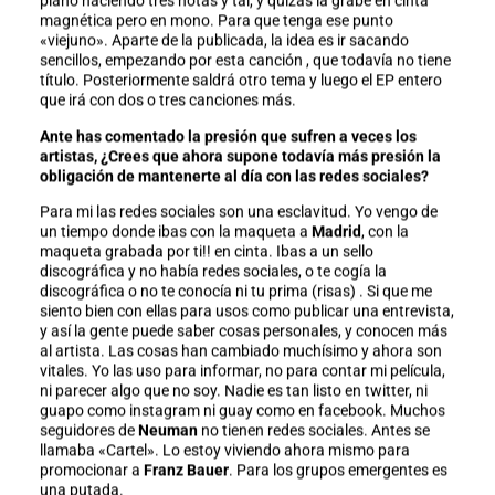
piano haciendo tres notas y tal, y quizás la grabe en cinta
magnética pero en mono. Para que tenga ese punto
«viejuno». Aparte de la publicada, la idea es ir sacando
sencillos, empezando por esta canción , que todavía no tiene
título. Posteriormente saldrá otro tema y luego el EP entero
que irá con dos o tres canciones más.
Ante has comentado la presión que sufren a veces los
artistas, ¿Crees que ahora supone todavía más presión la
obligación de mantenerte al día con las redes sociales?
Para mi las redes sociales son una esclavitud. Yo vengo de
un tiempo donde ibas con la maqueta a
Madrid
, con la
maqueta grabada por ti!! en cinta. Ibas a un sello
discográfica y no había redes sociales, o te cogía la
discográfica o no te conocía ni tu prima (risas) . Si que me
siento bien con ellas para usos como publicar una entrevista,
y así la gente puede saber cosas personales, y conocen más
al artista. Las cosas han cambiado muchísimo y ahora son
vitales. Yo las uso para informar, no para contar mi película,
ni parecer algo que no soy. Nadie es tan listo en twitter, ni
guapo como instagram ni guay como en facebook. Muchos
seguidores de
Neuman
no tienen redes sociales. Antes se
llamaba «Cartel». Lo estoy viviendo ahora mismo para
promocionar a
Franz Bauer
. Para los grupos emergentes es
una putada.