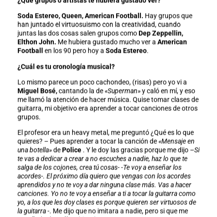
¿Què grupos o artistas te hubiera gustado ver?
Soda Estereo, Queen, American Football.
Hay grupos que
han juntado el virtuosuismo con la creatividad, cuando
juntas las dos cosas salen grupos como
Dep Zeppellin,
Elthon John.
Me hubiera gustado mucho ver a
American
Football
en los 90 pero hoy a
Soda Estereo
.
¿Cuál es tu cronología musical?
Lo mismo parece un poco cachondeo, (risas) pero yo vi a
Miguel Bosé,
cantando la de
«Superman»
y caló en mí, y eso
me llamó la atención de hacer música. Quise tomar clases de
guitarra, mi objetivo era aprender a tocar canciones de otros
grupos.
El profesor era un heavy metal, me preguntó ¿Qué es lo que
quieres? – Pues aprender a tocar la canción de
«Mensaje en
una botella»
de
Police
. Y le doy las gracias porque me dijo –
Si
te vas a dedicar a crear a no escuches a nadie, haz lo que te
salga de los cojones, crea tú cosas- -Te voy a enseñar los
acordes-. El próximo día quiero que vengas con los acordes
aprendidos y no te voy a dar ninguna clase más. Vas a hacer
canciones. Yo no te voy a enseñar a ti a tocar la guitarra como
yo, a los que les doy clases es porque quieren ser virtuosos de
la guitarra
-. Me dijo que no imitara a nadie, pero si que me