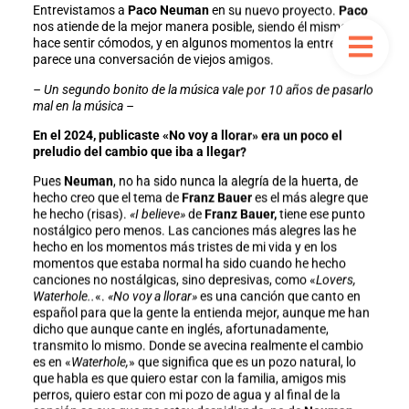
Entrevistamos a
Paco Neuman
en su nuevo proyecto.
Paco
nos atiende de la mejor manera posible, siendo él mismo, nos
hace sentir cómodos, y en algunos momentos la entrevista
parece una conversación de viejos amigos.
– Un segundo bonito de la música vale por 10 años de pasarlo
mal en la música –
En el 2024, publicaste «No voy a llorar» era un poco el
preludio del cambio que iba a llegar?
Pues
Neuman
, no ha sido nunca la alegría de la huerta, de
hecho creo que el tema de
Franz Bauer
es el más alegre que
he hecho (risas).
«I believe»
de
Franz Bauer,
tiene ese punto
nostálgico pero menos. Las canciones más alegres las he
hecho en los momentos más tristes de mi vida y en los
momentos que estaba normal ha sido cuando he hecho
canciones no nostálgicas, sino depresivas, como «
Lovers,
Waterhole..
«.
«No voy a llorar»
es una canción que canto en
español para que la gente la entienda mejor, aunque me han
dicho que aunque cante en inglés, afortunadamente,
transmito lo mismo. Donde se avecina realmente el cambio
es en «
Waterhole,
» que significa que es un pozo natural, lo
que habla es que quiero estar con la familia, amigos mis
perros, quiero estar con mi pozo de agua y al final de la