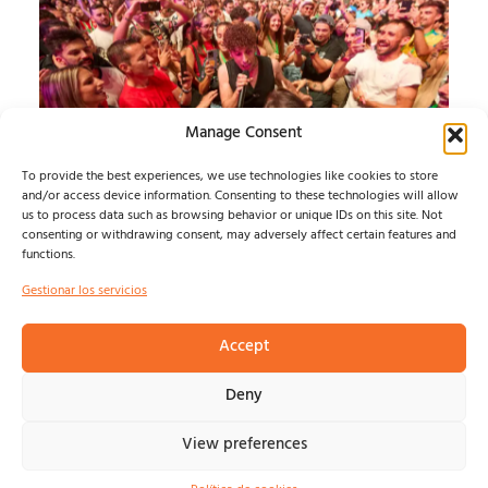
Manage Consent
To provide the best experiences, we use technologies like cookies to store
and/or access device information. Consenting to these technologies will allow
us to process data such as browsing behavior or unique IDs on this site. Not
SONORAMA RIBERA
consenting or withdrawing consent, may adversely affect certain features and
functions.
JUEVES
Gestionar los servicios
Álvaro Muntz
agosto 7, 2026
Accept
Deny
View preferences
© NOSOLOINDE 2025 |
POLÍTICA DE PRIVACIDAD Y
AVISO LEGA
L |
COOKIES