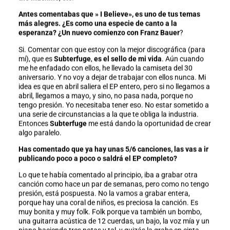
Antes comentabas que » I Believe», es uno de tus temas
más alegres. ¿Es como una especie de canto a la
esperanza? ¿Un nuevo comienzo con Franz Bauer
?
Si. Comentar con que estoy con la mejor discográfica (para
mí), que es
Subterfuge
,
es el sello de mi vida
. Aún cuando
me he enfadado con ellos, he llevado la camiseta del 30
aniversario. Y no voy a dejar de trabajar con ellos nunca. Mi
idea es que en abril saliera el EP entero, pero si no llegamos a
abril, llegamos a mayo, y sino, no pasa nada, porque no
tengo presión. Yo necesitaba tener eso. No estar sometido a
una serie de circunstancias a la que te obliga la industria.
Entonces
Subterfuge
me está dando la oportunidad de crear
algo paralelo.
Has comentado que ya hay unas 5/6 canciones, las vas a ir
publicando poco a poco o saldrá el EP completo?
Lo que te había comentado al principio, iba a grabar otra
canción como hace un par de semanas, pero como no tengo
presión, está pospuesta. No la vamos a grabar entera,
porque hay una coral de niños, es preciosa la canción. Es
muy bonita y muy folk. Folk porque va también un bombo,
una guitarra acústica de 12 cuerdas, un bajo, la voz mía y un