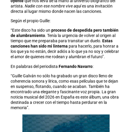
oyente
que nos lleva de la mano al universo biográfico del
artista.
Nadie con ese nombre vive aquí
es una invitación
directa al lugar mismo donde nacen las canciones.
Según el propio Guille:
“Este disco ha sido un
proceso de despedida pero también
de alumbramiento
. Tenía la urgencia de volver al origen al
tiempo que me preparaba para transitar un duelo.
Estas
canciones han sido mi linterna
para hacerlo, para honrar a
los que ya no están, decir adiós a lo que ya no soy y celebrar
el amor de quienes me rodean y alumbran el futuro”.
En palabras del periodista
Fernando Navarro
:
“Guille Galván no sólo ha grabado un gran disco lleno de
coherencia sonora y lírica, como esas películas que te dejan
en suspenso, flotando, cuando se acaban. También ha
encontrado una elegante y fascinante voz propia. La gran
noticia musical del 2026 en España es este álbum, una obra
destinada a crecer con el tiempo hasta perdurar en la
memoria”.