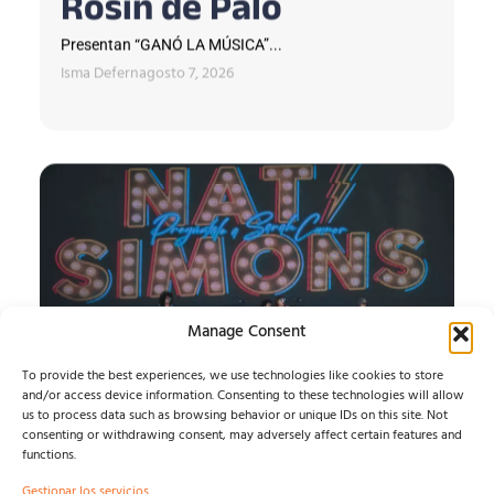
Rosin de Palo
Presentan “GANÓ LA MÚSICA”...
Isma Defern
agosto 7, 2026
Manage Consent
To provide the best experiences, we use technologies like cookies to store
and/or access device information. Consenting to these technologies will allow
us to process data such as browsing behavior or unique IDs on this site. Not
SONORAMA RIBERA:
consenting or withdrawing consent, may adversely affect certain features and
functions.
CRÓNICA MIÉRCOLES
Gestionar los servicios