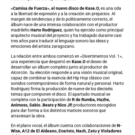
«Camisa de Fuerza», el nuevo disco de Kase.O,
es una oda
a la libertad de expresión y a la creación sin prejuicios. Al
margen de tendencias y de lo políticamente correcto, el
álbum nace de una intensa colaboración con el productor
madrileño
Harto Rodríguez
, quien ha ejercido como principal
arquitecto musical del proyecto y ha trabajado durante casi
tres años para traducir al lenguaje sonoro las ideas y
emociones del artista zaragozano.
La relación entre ambos comenzó en «Divertimentos Vol. 1»,
una experiencia que despertó en
Kase.O
el deseo de
desarrollar un álbum completo junto al productor de
Alcorcón. Su elección responde a una visión musical original,
capaz de combinar la esencia del Hip Hop clásico con
sonidos contemporáneos de forma natural y personal. Harto
Rodríguez firma la producción de nueve de los dieciséis
temas que componen el disco. El apartado musical se
completa con la participación de
R de Rumba, Hazhe,
Animoss, Sabio. Beats y Nico JP,
productores escogidos
para dar forma a los distintos matices sonoros que
atraviesan la obra.
En el plano vocal, el álbum cuenta con colaboraciones de
N-
Wise, A12 de El Aldeano, Evaristo, Nach, Zatu y Violadores