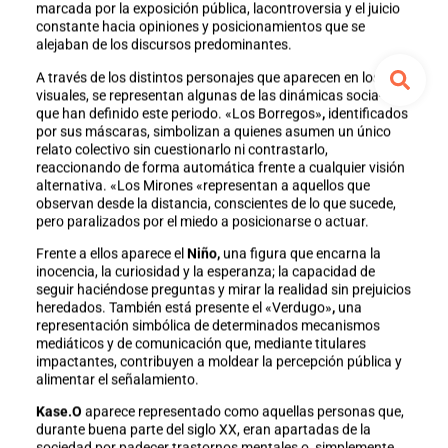
marcada por la exposición pública, lacontroversia y el juicio
constante hacia opiniones y posicionamientos que se
alejaban de los discursos predominantes.
A través de los distintos personajes que aparecen en los
visuales, se representan algunas de las dinámicas socia- les
que han definido este periodo. «Los Borregos»
,
identificados
por sus máscaras, simbolizan a quienes asumen un único
relato colectivo sin cuestionarlo ni contrastarlo,
reaccionando de forma automática frente a cualquier visión
alternativa. «Los Mirones «representan a aquellos que
observan desde la distancia, conscientes de lo que sucede,
pero paralizados por el miedo a posicionarse o actuar.
Frente a ellos aparece el
Niño,
una figura que encarna la
inocencia, la curiosidad y la esperanza; la capacidad de
seguir haciéndose preguntas y mirar la realidad sin prejuicios
heredados. También está presente el «Verdugo»
,
una
representación simbólica de determinados mecanismos
mediáticos y de comunicación que, mediante titulares
impactantes, contribuyen a moldear la percepción pública y
alimentar el señalamiento.
Kase.O
aparece representado como aquellas personas que,
durante buena parte del siglo XX, eran apartadas de la
sociedad por padecer trastornos mentales o, simplemente,