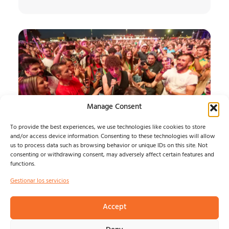
Manage Consent
To provide the best experiences, we use technologies like cookies to store
and/or access device information. Consenting to these technologies will allow
us to process data such as browsing behavior or unique IDs on this site. Not
SONORAMA RIBERA
consenting or withdrawing consent, may adversely affect certain features and
functions.
JUEVES
Gestionar los servicios
Álvaro Muntz
agosto 7, 2026
Accept