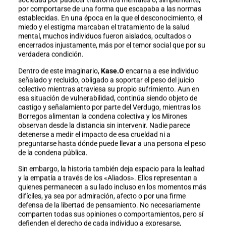
por comportarse de una forma que escapaba a las normas
establecidas. En una época en la que el desconocimiento, el
miedo y el estigma marcaban el tratamiento de la salud
mental, muchos individuos fueron aislados, ocultados o
encerrados injustamente, más por el temor social que por su
verdadera condición.
Dentro de este imaginario,
Kase.O
encarna a ese individuo
señalado y recluido, obligado a soportar el peso del juicio
colectivo mientras atraviesa su propio sufrimiento. Aun en
esa situación de vulnerabilidad, continúa siendo objeto de
castigo y señalamiento por parte del Verdugo, mientras los
Borregos alimentan la condena colectiva y los Mirones
observan desde la distancia sin intervenir. Nadie parece
detenerse a medir el impacto de esa crueldad ni a
preguntarse hasta dónde puede llevar a una persona el peso
de la condena pública.
Sin embargo, la historia también deja espacio para la lealtad
y la empatía a través de los «Aliados». Ellos representan a
quienes permanecen a su lado incluso en los momentos más
difíciles, ya sea por admiración, afecto o por una firme
defensa de la libertad de pensamiento. No necesariamente
comparten todas sus opiniones o comportamientos, pero sí
defienden el derecho de cada individuo a expresarse,