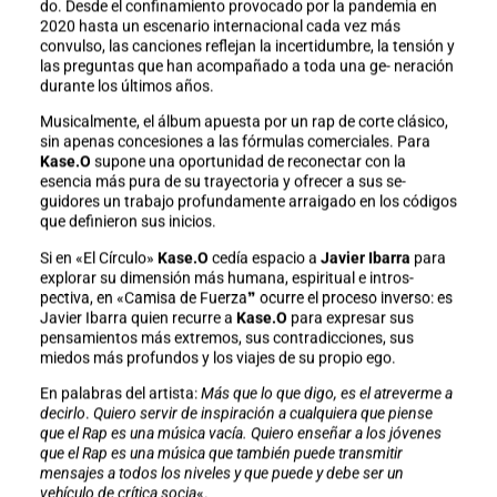
do. Desde el confinamiento provocado por la pandemia en
2020 hasta un escenario internacional cada vez más
convulso, las canciones reflejan la incertidumbre, la tensión y
las preguntas que han acompañado a toda una ge- neración
durante los últimos años.
Musicalmente, el álbum apuesta por un rap de corte clásico,
sin apenas concesiones a las fórmulas comerciales. Para
Kase.O
supone una oportunidad de reconectar con la
esencia más pura de su trayectoria y ofrecer a sus se-
guidores un trabajo profundamente arraigado en los códigos
que definieron sus inicios.
Si en «El Círculo»
Kase.O
cedía espacio a
Javier Ibarra
para
explorar su dimensión más humana, espiritual e intros-
pectiva, en «Camisa de Fuerza❞ ocurre el proceso inverso: es
Javier Ibarra quien recurre a
Kase.O
para expresar sus
pensamientos más extremos, sus contradicciones, sus
miedos más profundos y los viajes de su propio ego.
En palabras del artista:
Más que lo que digo, es el atreverme a
decirlo
.
Quiero servir de inspiración a cualquiera que piense
que el Rap es una música vacía. Quiero enseñar a los jóvenes
que el Rap es una música que también puede transmitir
mensajes a todos los niveles y que puede y debe ser un
vehículo de crítica socia
«.