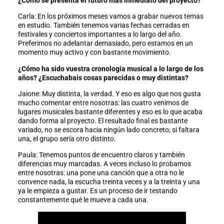
¿Cómo se presenta el futuro más inmediato del proyecto?
Carla: En los próximos meses vamos a grabar nuevos temas
en estudio. También tenemos varias fechas cerradas en
festivales y conciertos importantes a lo largo del año.
Preferimos no adelantar demasiado, pero estamos en un
momento muy activo y con bastante movimiento.
¿Cómo ha sido vuestra cronología musical a lo largo de los
años? ¿Escuchabais cosas parecidas o muy distintas?
Jaione: Muy distinta, la verdad. Y eso es algo que nos gusta
mucho comentar entre nosotras: las cuatro venimos de
lugares musicales bastante diferentes y eso es lo que acaba
dando forma al proyecto. El resultado final es bastante
variado, no se escora hacia ningún lado concreto; si faltara
una, el grupo sería otro distinto.
Paula: Tenemos puntos de encuentro claros y también
diferencias muy marcadas. A veces incluso lo probamos
entre nosotras: una pone una canción que a otra no le
convence nada, la escucha treinta veces y a la treinta y una
ya le empieza a gustar. Es un proceso de ir testando
constantemente qué le mueve a cada una.