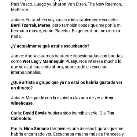
País Vasco. Luego ya Sharon Van Etten, The New Raemon,
McEnroe…
Jaione: Yo también soy vasca e inevitablemente escucha
Berri Txarrak
,
Marea
, pero también cosas que me ponía mi
hermana mayor, como Placebo. En general, no me cierro a
nada.
¿Y actualmente qué estáis escuchando?
Janire: Ahora estamos bastante obsesionadas con bandas
como
Wet Leg
y
Mannequin Pussy
. Nos interesa mucho lo
que se está haciendo ahora, sobre todo en escenas
internacionales.
¿Qué artista o grupo que ya no está os habría gustado ver
en directo?
Jaione: Me quedé con la espinita clavada de ver a
Amy
Winehouse
.
Carla:
David Bowie
hubiera sido increíble verle. O a
The
Cabriolets
.
Paula:
Nina Simone
también es una de esas figuras que me
habría encantado ver. Escuchaba mucha música francesa y