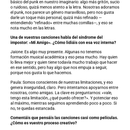
básico del punk en nuestro imaginario: algo más gritón, sucio
o ruidoso, quizá menos atento a la letra. Nosotras adoramos
el punk, nos parece un género maravilloso, pero nos gusta
darle un toque más personal, quizá más refinado —
entendiendo “refinado» entre muchas comillas—, y eso se
nota mucho en las letras.
Una de vuestras canciones habla del síndrome del
impostor: «Mi Amigo». ¿Cómo lidiáis con esa voz interna?
Jaione: Es algo muy presente. Algunas no tenemos
formación musical académica y eso pesa mucho. Hay quien
lo lleva mejor y quien tiene todavía mucho trabajo que hacer
en ese sentido, pero hay algo que nos empuja a seguir,
porque nos gusta lo que hacemos.
Paula: Somos conscientes de nuestras limitaciones, y eso
genera inseguridad, claro. Pero intentamos apoyarnos entre
nosotras, como amigas. La clave es preguntarnos: «vale,
tengo esta limitación, ¿qué puedo ofrecer?». Y potenciar eso
al máximo, mientras seguimos aprendiendo poco a poco. Si
no, te quedas estancada.
Comentáis que pensáis las canciones casi como películas.
¿Cómo es vuestro proceso creativo?