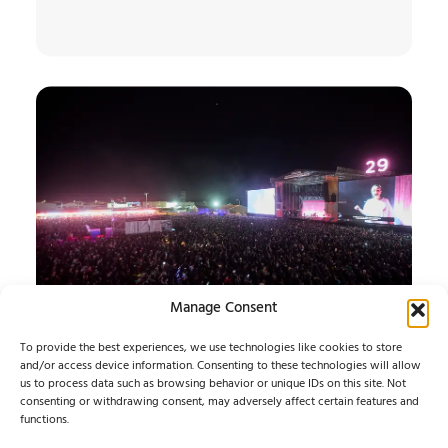
Manage Consent
SONORAMA RIBERA 26
To provide the best experiences, we use technologies like cookies to store
JUEVES
and/or access device information. Consenting to these technologies will allow
us to process data such as browsing behavior or unique IDs on this site. Not
consenting or withdrawing consent, may adversely affect certain features and
ARANDA SE ENTREGA A SONORAMA Y BARRY B
functions.
CONQUISTA LA PLAZA DEL TRIGO...