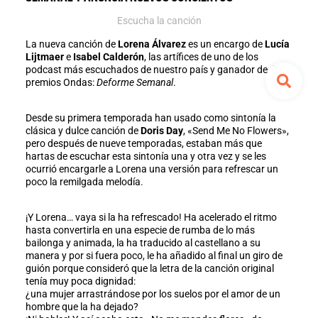
Escucha la canción
La nueva canción de
Lorena Álvarez
es un encargo de
Lucía
Lijtmaer
e
Isabel Calderón
, las artífices de uno de los
podcast más escuchados de nuestro país y ganador de dos
premios Ondas:
Deforme Semanal
.
Desde su primera temporada han usado como sintonía la
clásica y dulce canción de
Doris Day
, «Send Me No Flowers»,
pero después de nueve temporadas, estaban más que
hartas de escuchar esta sintonía una y otra vez y se les
ocurrió encargarle a Lorena una versión para refrescar un
poco la remilgada melodía.
¡Y Lorena… vaya si la ha refrescado! Ha acelerado el ritmo
hasta convertirla en una especie de rumba de lo más
bailonga y animada, la ha traducido al castellano a su
manera y por si fuera poco, le ha añadido al final un giro de
guión porque consideró que la letra de la canción original
tenía muy poca dignidad:
¿una mujer arrastrándose por los suelos por el amor de un
hombre que la ha dejado?