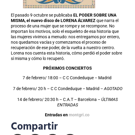
El pasado 9 octubre se publicaba
EL PODER SOBRE UNA
MISMA, el nuevo disco de LORENA ÁLVAREZ
que narra el
proceso de una mujer que se rompe y se recompone. No
importan los motivos, solo el esqueleto de esa historia que
las mujeres vivimos a menudo: nos entregamos por entero,
nos quedamos vacías y comenzamos el proceso de
recuperación de ese poder, de la vuelta a nuestro centro.
Lorena nos cuenta esta historia, cómo perdió el poder sobre
sí misma y cómo lo recuperó.
PRÓXIMOS CONCIERTOS
7 de febrero/ 18:00 – C C Condeduque – Madrid
7 de febrero/ 20 h – C C Condeduque – Madrid –
AGOTADO
14 de febrero/ 20:30 h – C.A.T – Barcelona –
ÚLTIMAS
ENTRADAS
Entradas en
montgri.co
Compartir