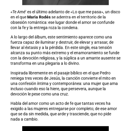
«Te Amé
‘ es el último adelanto de «Lo que me pasa», un disco
en el que
Maria Rodés
se adentra en el territorio de la
obsesión romántica: ese lugar donde el amor se confunde
con la fe y la entrega roza la condena.
A lo largo del álbum, este sentimiento aparece como una
fuerza capaz de iluminar y destruir, de elevar y arrasar, de
llevar al éxtasis y a la pérdida. En este single, esa tensión
alcanza su punto más extremo y el enamoramiento se funde
con la devoción religiosa, y la súplica a un amante ausente se
transforma en una plegaria a lo divino.
Inspirada libremente en el pasaje bíblico en el que Pedro
reniega tres veces de Jesús, la canción convierte el mito en
una confesión íntima y contemporánea: una mujer que ama
incluso cuando eso la hiere, que persevera, aunque la
devoción le pese como una cruz.
Habla del amor como un acto de fe que tantas veces ha
exigido a las mujeres entregarse por completo; de ese amor
que se da sin medida, que arde y trasciende, que no pide
nada a cambio.