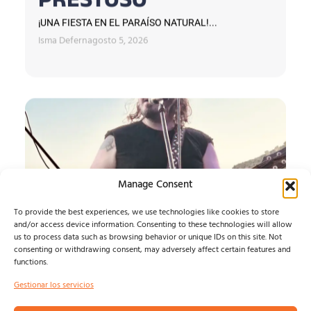
PRESTOSO
¡UNA FIESTA EN EL PARAÍSO NATURAL!...
Isma Defern
agosto 5, 2026
Manage Consent
To provide the best experiences, we use technologies like cookies to store
and/or access device information. Consenting to these technologies will allow
us to process data such as browsing behavior or unique IDs on this site. Not
consenting or withdrawing consent, may adversely affect certain features and
functions.
SATURNA
Gestionar los servicios
Presentan "Absence",segundo adelanto de 'Light and