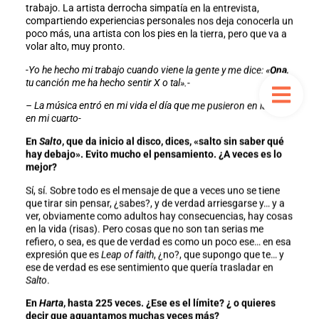
trabajo. La artista derrocha simpatía en la entrevista,
compartiendo experiencias personales nos deja conocerla un
poco más, una artista con los pies en la tierra, pero que va a
volar alto, muy pronto.
-Yo he hecho mi trabajo cuando viene la gente y me dice: «
Ona
,
tu canción me ha hecho sentir X o tal».-
– La música entró en mi vida el día que me pusieron en la cuna
en mi cuarto-
En
Salto
, que da inicio al disco, dices, «salto sin saber qué
hay debajo». Evito mucho el pensamiento. ¿A veces es lo
mejor?
Sí, sí. Sobre todo es el mensaje de que a veces uno se tiene
que tirar sin pensar, ¿sabes?, y de verdad arriesgarse y… y a
ver, obviamente como adultos hay consecuencias, hay cosas
en la vida (risas). Pero cosas que no son tan serias me
refiero, o sea, es que de verdad es como un poco ese… en esa
expresión que es
Leap of faith
, ¿no?, que supongo que te… y
ese de verdad es ese sentimiento que quería trasladar en
Salto
.
En
Harta
, hasta 225 veces. ¿Ese es el límite? ¿ o quieres
decir que aguantamos muchas veces más?