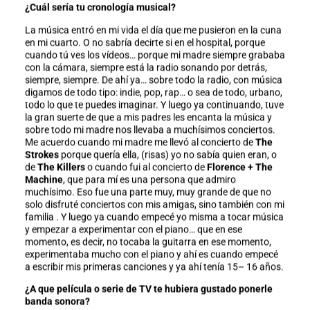
¿Cuál sería tu cronología musical?
La música entró en mi vida el día que me pusieron en la cuna
en mi cuarto. O no sabría decirte si en el hospital, porque
cuando tú ves los vídeos… porque mi madre siempre grababa
con la cámara, siempre está la radio sonando por detrás,
siempre, siempre. De ahí ya… sobre todo la radio, con música
digamos de todo tipo: indie, pop, rap… o sea de todo, urbano,
todo lo que te puedes imaginar. Y luego ya continuando, tuve
la gran suerte de que a mis padres les encanta la música y
sobre todo mi madre nos llevaba a muchísimos conciertos.
Me acuerdo cuando mi madre me llevó al concierto de
The
Strokes
porque quería ella, (risas) yo no sabía quien eran, o
de
The Killers
o cuando fui al concierto de
Florence + The
Machine
, que para mí es una persona que admiro
muchísimo. Eso fue una parte muy, muy grande de que no
solo disfruté conciertos con mis amigas, sino también con mi
familia . Y luego ya cuando empecé yo misma a tocar música
y empezar a experimentar con el piano… que en ese
momento, es decir, no tocaba la guitarra en ese momento,
experimentaba mucho con el piano y ahí es cuando empecé
a escribir mis primeras canciones y ya ahí tenía 15– 16 años.
¿A que película o serie de TV te hubiera gustado ponerle
banda sonora?