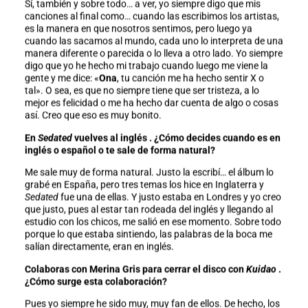
Sí, también y sobre todo… a ver, yo siempre digo que mis
canciones al final como… cuando las escribimos los artistas,
es la manera en que nosotros sentimos, pero luego ya
cuando las sacamos al mundo, cada uno lo interpreta de una
manera diferente o parecida o lo lleva a otro lado. Yo siempre
digo que yo he hecho mi trabajo cuando luego me viene la
gente y me dice: «
Ona
, tu canción me ha hecho sentir X o
tal». O sea, es que no siempre tiene que ser tristeza, a lo
mejor es felicidad o me ha hecho dar cuenta de algo o cosas
así. Creo que eso es muy bonito.
En
Sedated
vuelves al inglés . ¿Cómo decides cuando es en
inglés o español o te sale de forma natural?
Me sale muy de forma natural. Justo la escribí… el álbum lo
grabé en España, pero tres temas los hice en Inglaterra y
Sedated
fue una de ellas. Y justo estaba en Londres y yo creo
que justo, pues al estar tan rodeada del inglés y llegando al
estudio con los chicos, me salió en ese momento. Sobre todo
porque lo que estaba sintiendo, las palabras de la boca me
salían directamente, eran en inglés.
Colaboras con Merina Gris para cerrar el disco con
Kuidao
.
¿Cómo surge esta colaboración?
Pues yo siempre he sido muy, muy fan de ellos. De hecho, los