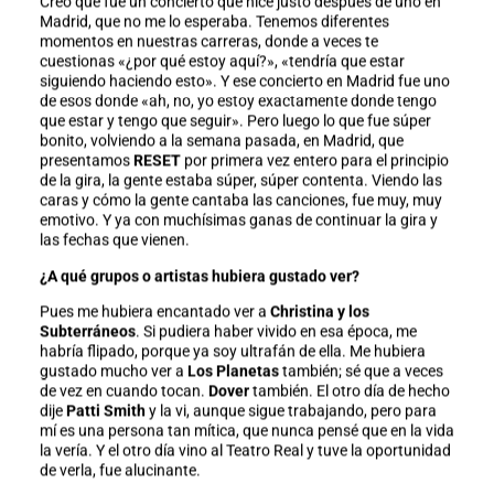
Creo que fue un concierto que hice justo después de uno en
Madrid, que no me lo esperaba. Tenemos diferentes
momentos en nuestras carreras, donde a veces te
cuestionas «¿por qué estoy aquí?», «tendría que estar
siguiendo haciendo esto». Y ese concierto en Madrid fue uno
de esos donde «ah, no, yo estoy exactamente donde tengo
que estar y tengo que seguir». Pero luego lo que fue súper
bonito, volviendo a la semana pasada, en Madrid, que
presentamos
RESET
por primera vez entero para el principio
de la gira, la gente estaba súper, súper contenta. Viendo las
caras y cómo la gente cantaba las canciones, fue muy, muy
emotivo. Y ya con muchísimas ganas de continuar la gira y
las fechas que vienen.
¿A qué grupos o artistas hubiera gustado ver?
Pues me hubiera encantado ver a
Christina y los
Subterráneos
. Si pudiera haber vivido en esa época, me
habría flipado, porque ya soy ultrafán de ella. Me hubiera
gustado mucho ver a
Los Planetas
también; sé que a veces
de vez en cuando tocan.
Dover
también. El otro día de hecho
dije
Patti Smith
y la vi, aunque sigue trabajando, pero para
mí es una persona tan mítica, que nunca pensé que en la vida
la vería. Y el otro día vino al Teatro Real y tuve la oportunidad
de verla, fue alucinante.