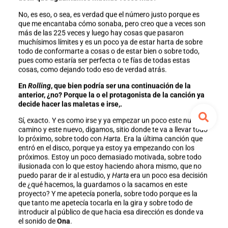
No, es eso, o sea, es verdad que el número justo porque es
que me encantaba cómo sonaba, pero creo que a veces son
más de las 225 veces y luego hay cosas que pasaron
muchísimos límites y es un poco ya de estar harta de sobre
todo de conformarte a cosas o de estar bien o sobre todo,
pues como estaría ser perfecta o te fías de todas estas
cosas, como dejando todo eso de verdad atrás.
En
Rolling
, que bien podría ser una continuación de la
anterior, ¿no? Porque la o el protagonista de la canción ya
decide hacer las maletas e irse,.
Sí, exacto. Y es como irse y ya empezar un poco este nuevo
camino y este nuevo, digamos, sitio donde te va a llevar todo
lo próximo, sobre todo con
Harta
. Era la última canción que
entró en el disco, porque ya estoy ya empezando con los
próximos. Estoy un poco demasiado motivada, sobre todo
ilusionada con lo que estoy haciendo ahora mismo, que no
puedo parar de ir al estudio, y
Harta
era un poco esa decisión
de ¿qué hacemos, la guardamos o la sacamos en este
proyecto? Y me apetecía ponerla, sobre todo porque es la
que tanto me apetecía tocarla en la gira y sobre todo de
introducir al público de que hacia esa dirección es donde va
el sonido de
Ona
.