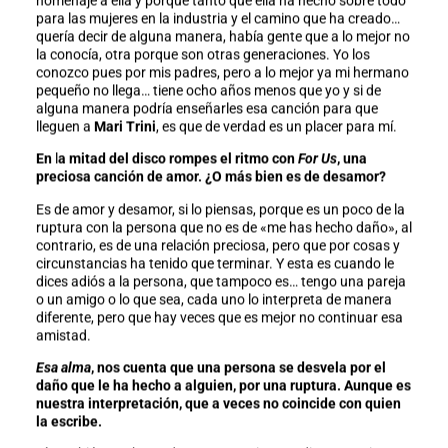
homenaje a ella y porque tanto que ella ha hecho sobre todo
para las mujeres en la industria y el camino que ha creado…
quería decir de alguna manera, había gente que a lo mejor no
la conocía, otra porque son otras generaciones. Yo los
conozco pues por mis padres, pero a lo mejor ya mi hermano
pequeño no llega… tiene ocho años menos que yo y si de
alguna manera podría enseñarles esa canción para que
lleguen a
Mari Trini
, es que de verdad es un placer para mí.
En
l
a mitad del disco rompes el ritmo con
For Us
, una
preciosa canción de amor. ¿O más bien es de desamor?
Es de amor y desamor, si lo piensas, porque es un poco de la
ruptura con la persona que no es de «me has hecho daño», al
contrario, es de una relación preciosa, pero que por cosas y
circunstancias ha tenido que terminar. Y esta es cuando le
dices adiós a la persona, que tampoco es… tengo una pareja
o un amigo o lo que sea, cada uno lo interpreta de manera
diferente, pero que hay veces que es mejor no continuar esa
amistad.
Esa alma
, nos cuenta que una persona se desvela por el
daño que le ha hecho a alguien, por una ruptura. Aunque es
nuestra interpretación, que a veces no coincide con quien
la escribe.