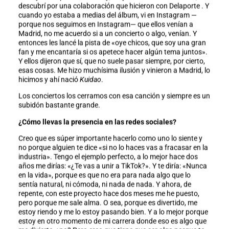
descubrí por una colaboración que hicieron con Delaporte . Y
cuando yo estaba a medias del álbum, vi en Instagram —
porque nos seguimos en Instagram— que ellos venían a
Madrid, no me acuerdo si a un concierto o algo, venían. Y
entonces les lancé la pista de «oye chicos, que soy una gran
fan y me encantaría si os apetece hacer algún tema juntos».
Y ellos dijeron que sí, que no suele pasar siempre, por cierto,
esas cosas. Me hizo muchísima ilusión y vinieron a Madrid, lo
hicimos y ahí nació
Kuidao
.
Los conciertos los cerramos con esa canción y siempre es un
subidón bastante grande.
¿Cómo llevas la presencia en las redes sociales?
Creo que es súper importante hacerlo como uno lo siente y
no porque alguien te dice «si no lo haces vas a fracasar en la
industria». Tengo el ejemplo perfecto, a lo mejor hace dos
años me dirías: «¿Te vas a unir a TikTok?». Y te diría: «Nunca
en la vida», porque es que no era para nada algo que lo
sentía natural, ni cómoda, ni nada de nada. Y ahora, de
repente, con este proyecto hace dos meses me he puesto,
pero porque me sale alma. O sea, porque es divertido, me
estoy riendo y me lo estoy pasando bien. Y a lo mejor porque
estoy en otro momento de mi carrera donde eso es algo que