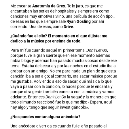
Me encanta
Anatomía de Grey
. Te lo juro, es que me
encantaban las series de hospitales y siempre era como
canciones muy emotivas Si no, una película de acción tipo…
de esas en las que siempre sale
Ryan Gosling
por ahí
corriendo. Una de esas, como
Drive
.
¿Cuándo fue el clic? El momento en el que dijiste: me
dedico a la música por encima de todo.
Para mí fue cuando saqué mi primer tema,
Don’t Let Go
,
porque tuve la gran suerte que en ese momento además
había blogs y además han pasado muchas cosas desde ese
tema. Estaba de becaria y por las noches en el estudio iba a
grabar con un amigo. No era para nada un plan de que esta
canción iba a ser algo; al contrario, era sacar música porque
me gustaba. Volviendo a eso de sacar, qué más da lo que
vaya a pasar con la canción, lo haces porque te encanta y
porque otra gente también conecta con la música y vamos
adelante. Entonces
Don’t Let Go
la saqué y la manera en que
todo el mundo reaccionó fue lo que me dijo: «Espera, aquí
hay algo y tengo que seguir investigándolo».
¿Nos puedes contar alguna anécdota?
Una anécdota divertida es cuando fui el año pasado al