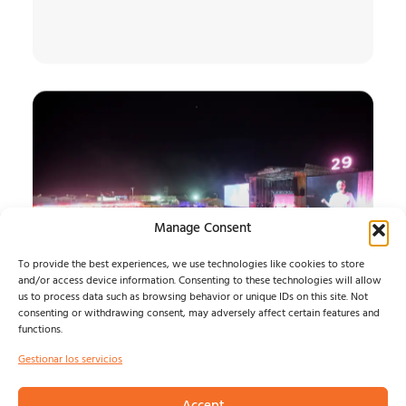
Manage Consent
To provide the best experiences, we use technologies like cookies to store
and/or access device information. Consenting to these technologies will allow
us to process data such as browsing behavior or unique IDs on this site. Not
SONORAMA RIBERA 26
consenting or withdrawing consent, may adversely affect certain features and
functions.
JUEVES
Gestionar los servicios
ARANDA SE ENTREGA A SONORAMA Y BARRY B
CONQUISTA LA PLAZA DEL TRIGO...