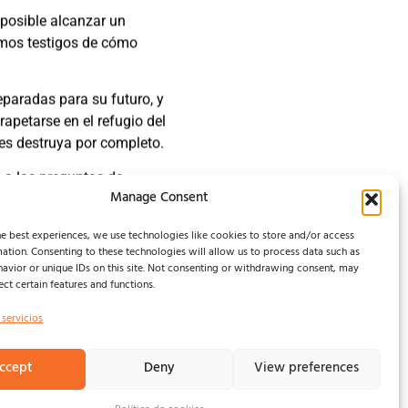
posible alcanzar un
omos testigos de cómo
eparadas para su futuro, y
rapetarse en el refugio del
es destruya por completo.
 a las preguntas de
Manage Consent
bes por dónde empezar,
e best experiences, we use technologies like cookies to store and/or access
ation. Consenting to these technologies will allow us to process data such as
ner esta canción y cantar
avior or unique IDs on this site. Not consenting or withdrawing consent, may
ect certain features and functions.
 servicios
disco, que saldrá a
ccept
Deny
View preferences
adrid, en la sala Tempo