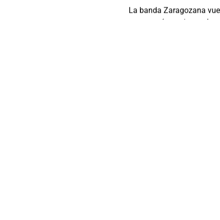
La banda Zaragozana vuel
y repasará canciones de 
productor para este nuevo 
dudes y ven a descubrir 
Compartir