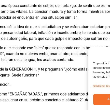
na época constante de estrés, de hartazgo, de sentir que es im
tes ámbitos vitales. La canción madura y toma forma mientras s
ededor se encuentra en una situación similar.
inculcó la idea de que si estudiaban y se esforzaban estarían pr
o precariedad laboral, inflación e incertidumbre, teniendo que pa
de autoengaño, para que cada golpe e impacto que sufran no l
o que esconde ese “bien” que se responde con la boca pequeña
l?”, cuando no quieres embajonar al otro, o cuando, casi, no sa
 te tiran de la lengua, les acabas contando.
To provide th
device inform
s de la GENERACIÓN H, y te preguntan “¿cómo estás?”, puedes po
browsing beh
garte. Suele funcionar.
adversely aff
nción.
Gestionar los
mo “ENGAÑAGRADAS.”, primeros dos adelantos de su segundo 
A
is escuchar en su próximo concierto el sábado 21 de junio en M