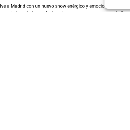
ve a Madrid con un nuevo show enérgico y emocionante que inc
sus anteriores trabajos. La banda, que se puso en manos de C
disco, mantiene su identidad, pero sin renunciar a una evolució
la música de PARED CON PARED
Haz clic en «Estoy de acuerdo» para activar
Spotify
Política de cookies
Estoy de acuerdo