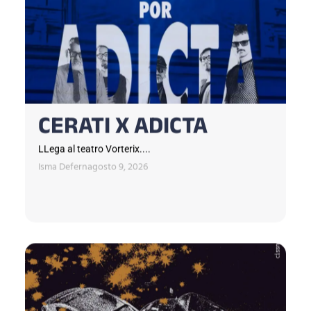
CERATI X ADICTA
LLega al teatro Vorterix....
Isma Defern
agosto 9, 2026