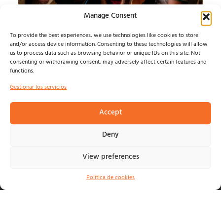
Manage Consent
To provide the best experiences, we use technologies like cookies to store
and/or access device information. Consenting to these technologies will allow
us to process data such as browsing behavior or unique IDs on this site. Not
RAFAEL MACHUCA
consenting or withdrawing consent, may adversely affect certain features and
functions.
PRESENTA LA VERSIÓN EN DIRECTO DE "EL PERRO
Gestionar los servicios
ANDALÛH"...
noemivillegas
agosto 9, 2026
Accept
Deny
View preferences
© NOSOLOINDE 2025 |
POLÍTICA DE PRIVACIDAD Y
AVISO LEGA
L |
COOKIES
Política de cookies