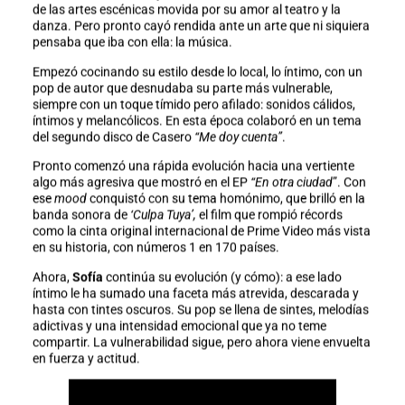
de las artes escénicas movida por su amor al teatro y la
danza. Pero pronto cayó rendida ante un arte que ni siquiera
pensaba que iba con ella: la música.
Empezó cocinando su estilo desde lo local, lo íntimo, con un
pop de autor que desnudaba su parte más vulnerable,
siempre con un toque tímido pero afilado: sonidos cálidos,
íntimos y melancólicos. En esta época colaboró en un tema
del segundo disco de Casero
“Me doy cuenta”
.
Pronto comenzó una rápida evolución hacia una vertiente
algo más agresiva que mostró en el EP
“En otra ciudad
”. Con
ese
mood
conquistó con su tema homónimo, que brilló en la
banda sonora de
‘Culpa Tuya’,
el film que rompió récords
como la cinta original internacional de Prime Video más vista
en su historia, con números 1 en 170 países.
Ahora,
Sofía
continúa su evolución (y cómo): a ese lado
íntimo le ha sumado una faceta más atrevida, descarada y
hasta con tintes oscuros. Su pop se llena de sintes, melodías
adictivas y una intensidad emocional que ya no teme
compartir. La vulnerabilidad sigue, pero ahora viene envuelta
en fuerza y actitud.