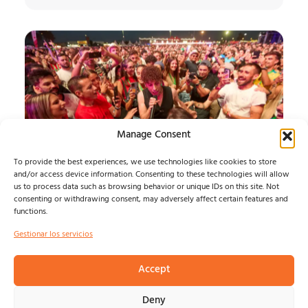
Manage Consent
To provide the best experiences, we use technologies like cookies to store
and/or access device information. Consenting to these technologies will allow
us to process data such as browsing behavior or unique IDs on this site. Not
SONORAMA RIBERA
consenting or withdrawing consent, may adversely affect certain features and
functions.
JUEVES
Gestionar los servicios
Álvaro Muntz
agosto 7, 2026
Accept
Deny