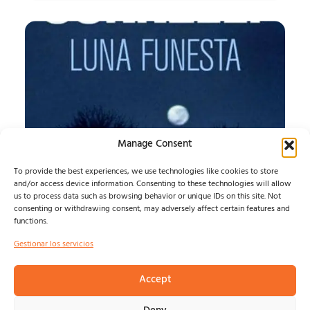
Manage Consent
To provide the best experiences, we use technologies like cookies to store
and/or access device information. Consenting to these technologies will allow
LUNA FUNESTA
us to process data such as browsing behavior or unique IDs on this site. Not
consenting or withdrawing consent, may adversely affect certain features and
functions.
LUNA FUNESTA...
Felix Ramirez
agosto 7, 2026
Gestionar los servicios
Accept
© NOSOLOINDE 2025 |
POLÍTICA DE PRIVACIDAD Y